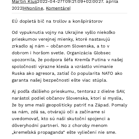
Martin Klus
2022-04-27T09:21:09+02:00
27. apríla
2022
|
HNonline
,
Komentáre
|
EÚ dopletá bič na trollov a konšpirátorov
Od vypuknutia vojny na Ukrajine vyšlo niekoľko
prieskumov verejnej mienky, ktoré nastavujú
zrkadlo aj nám – občanom Slovenska, a to v
dobrom i horšom svetle. Organizácia Globsec
upozornila, že podpora šéfa Kremľa Putina v našej
spoločnosti výrazne klesla a vzrástlo vnímanie
Ruska ako agresora, zatiaľ čo popularita NATO ako
garanta našej bezpečnosti ešte viac stúpla.
Aj podľa ďalšieho prieskumu, tentoraz z dielne SAV,
narástol podiel občanov Slovenska, ktorí si myslia,
že by sme mali geopoliticky patriť na Západ. Pomaly
sa nám, zdá sa, otvárajú oči a začíname si
uvedomovať, kto sú naši skutoční spojenci a
dôveryhodní partneri. No z choroby menom
„kremeľská propaganda“ ešte vyliečení nie sme.