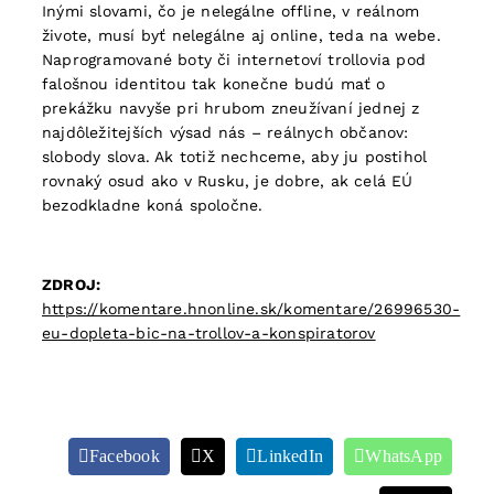
Inými slovami, čo je nelegálne offline, v reálnom
živote, musí byť nelegálne aj online, teda na webe.
Naprogramované boty či internetoví trollovia pod
falošnou identitou tak konečne budú mať o
prekážku navyše pri hrubom zneužívaní jednej z
najdôležitejších výsad nás – reálnych občanov:
slobody slova. Ak totiž nechceme, aby ju postihol
rovnaký osud ako v Rusku, je dobre, ak celá EÚ
bezodkladne koná spoločne.
ZDROJ:
https://komentare.hnonline.sk/komentare/26996530-
eu-dopleta-bic-na-trollov-a-konspiratorov
Facebook
X
LinkedIn
WhatsApp