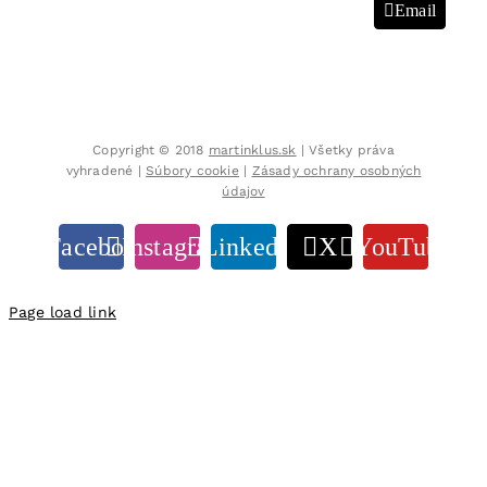
Email
Copyright © 2018
martinklus.sk
| Všetky práva
vyhradené |
Súbory cookie
|
Zásady ochrany osobných
údajov
Facebook
Instagram
LinkedIn
X
YouTube
Page load link