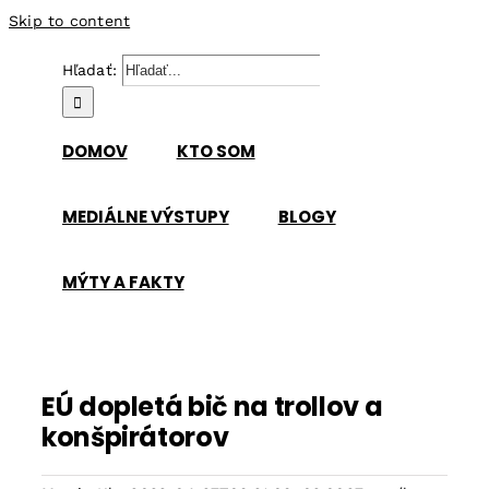
Skip to content
Hľadať:
DOMOV
KTO SOM
MEDIÁLNE VÝSTUPY
BLOGY
MÝTY A FAKTY
EÚ dopletá bič na trollov a
konšpirátorov