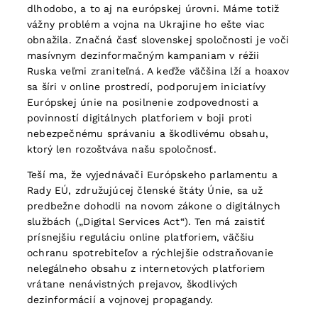
dlhodobo, a to aj na európskej úrovni. Máme totiž
vážny problém a vojna na Ukrajine ho ešte viac
obnažila. Značná časť slovenskej spoločnosti je voči
masívnym dezinformačným kampaniam v réžii
Ruska veľmi zraniteľná. A keďže väčšina lží a hoaxov
sa šíri v online prostredí, podporujem iniciatívy
Európskej únie na posilnenie zodpovednosti a
povinností digitálnych platforiem v boji proti
nebezpečnému správaniu a škodlivému obsahu,
ktorý len rozoštváva našu spoločnosť.
Teší ma, že vyjednávači Európskeho parlamentu a
Rady EÚ, združujúcej členské štáty Únie, sa už
predbežne dohodli na novom zákone o digitálnych
službách („Digital Services Act“). Ten má zaistiť
prísnejšiu reguláciu online platforiem, väčšiu
ochranu spotrebiteľov a rýchlejšie odstraňovanie
nelegálneho obsahu z internetových platforiem
vrátane nenávistných prejavov, škodlivých
dezinformácií a vojnovej propagandy.