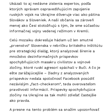
Ukázali to aj nedávne zistenia expertov, podľa
ktorých správam ospravedlňujúcim zapojenie
ruských vojsk na Ukrajine dôveruje viac ako pätina
Slovákov a Sloveniek. A naši občania sa zároveň
menej ako Česi stotožňujú s tým, že sme súčasťou
informačnej vojny vedenej režimom v Kremli.
Celú mozaiku dokresľuje hádam už len smutné
„prvenstvo“ Slovenska v rebríčku britského Inštitútu
pre strategický dialóg, ktorý analyzoval šírenie a
množstvo dezinformačných príspevkov
spochybňujúcich masakru civilistov a vojnové
zločiny, ktoré ruskí agresori spáchali v Buči. A čo je
ešte zarážajúcejšie – žiadny z analyzovaných
príspevkov nedala spoločnosť Facebook posúdiť
nezávislým „fact-checkerom“, teda overovateľom
pravdivosti informácií. Príspevky spochybňujúce
zločiny na Ukrajine sa tak mohli zdieľať častejšie
ako pravda.
A presne na tento problém sa snažím upozorňovať