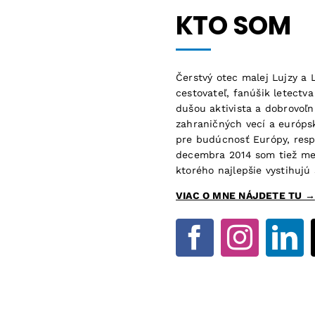
KTO SOM
Čerstvý otec malej Lujzy a
cestovateľ, fanúšik letectva
dušou aktivista a dobrovoľ
zahraničných vecí a európsk
pre budúcnosť Európy, resp
decembra 2014 som tiež mest
ktorého najlepšie vystihujú
VIAC O MNE NÁJDETE TU →