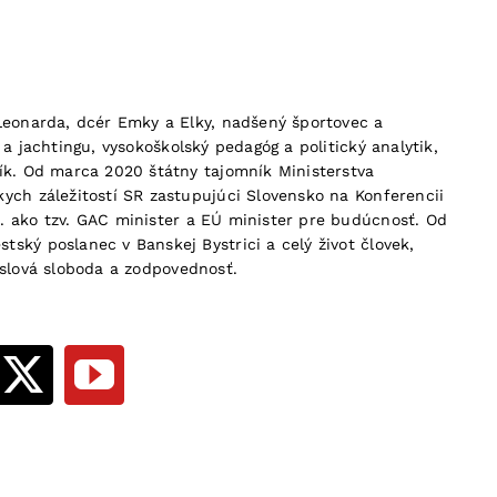
 Leonarda, dcér Emky a Elky, nadšený športovec a
 a jachtingu, vysokoškolský pedagóg a politický analytik,
ník. Od marca 2020 štátny tajomník Ministerstva
ych záležitostí SR zastupujúci Slovensko na Konferencii
. ako tzv. GAC minister a EÚ minister pre budúcnosť. Od
ský poslanec v Banskej Bystrici a celý život človek,
 slová sloboda a zodpovednosť.