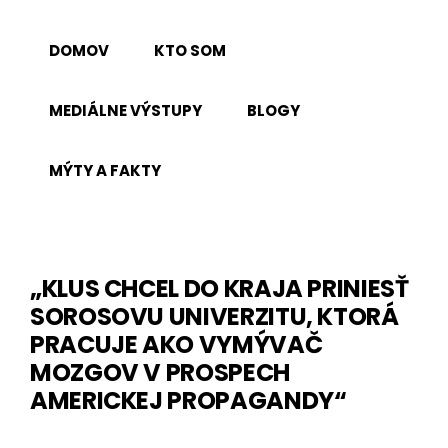
Skip
to
DOMOV
KTO SOM
content
MEDIÁLNE VÝSTUPY
BLOGY
MÝTY A FAKTY
„KLUS CHCEL DO KRAJA PRINIESŤ
SOROSOVU UNIVERZITU, KTORÁ
PRACUJE AKO VYMÝVAČ
MOZGOV V PROSPECH
AMERICKEJ PROPAGANDY“