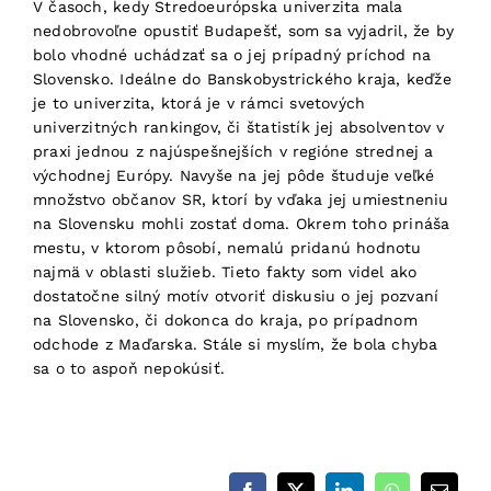
V časoch, kedy Stredoeurópska univerzita mala
nedobrovoľne opustiť Budapešť, som sa vyjadril, že by
bolo vhodné uchádzať sa o jej prípadný príchod na
Slovensko. Ideálne do Banskobystrického kraja, keďže
je to univerzita, ktorá je v rámci svetových
univerzitných rankingov, či štatistík jej absolventov v
praxi jednou z najúspešnejších v regióne strednej a
východnej Európy. Navyše na jej pôde študuje veľké
množstvo občanov SR, ktorí by vďaka jej umiestneniu
na Slovensku mohli zostať doma. Okrem toho prináša
mestu, v ktorom pôsobí, nemalú pridanú hodnotu
najmä v oblasti služieb. Tieto fakty som videl ako
dostatočne silný motív otvoriť diskusiu o jej pozvaní
na Slovensko, či dokonca do kraja, po prípadnom
odchode z Maďarska. Stále si myslím, že bola chyba
sa o to aspoň nepokúsiť.