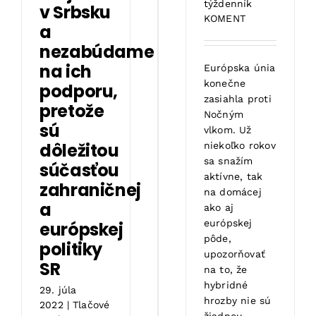
týždenník
v Srbsku
KOMENT
a
nezabúdame
na ich
Európska únia
konečne
podporu,
zasiahla proti
pretože
Nočným
sú
vlkom. Už
dôležitou
niekoľko rokov
sa snažím
súčasťou
aktívne, tak
zahraničnej
na domácej
a
ako aj
európskej
európskej
pôde,
politiky
upozorňovať
SR
na to, že
hybridné
29. júla
hrozby nie sú
2022
|
Tlačové