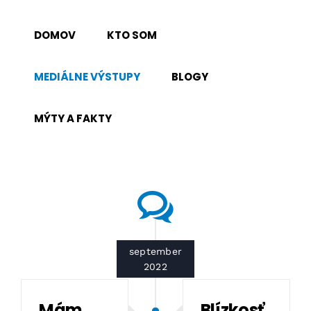
Skip
to
DOMOV
KTO SOM
content
MEDIÁLNE VÝSTUPY
BLOGY
MÝTY A FAKTY
september
2022
Mám
Blízkosť