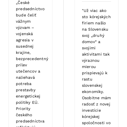
„České
predsedníctvo
"Už viac ako
bude čeliť
sto kórejských
vážnym
firiem našlo
výzvam –
na Slovensku
vojenská
svoj „druhý
agresia v
domov“ a
susednej
svojimi
krajine,
aktivitami tak
bezprecedentný
výraznou
prílev
mierou
utečencov a
prispievajú k
naliehavá
rastu
potreba
slovenskej
prestavby
ekonomiky.
energetickej
Osobitne mám
politiky EÚ.
radosť z novej
Priority
investície
českého
kórejskej
predsedníctva
spoločnosti vo