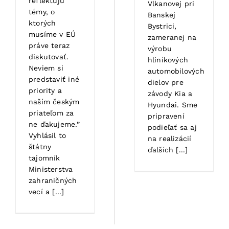
reflektujú
Vlkanovej pri
témy, o
Banskej
ktorých
Bystrici,
musíme v EÚ
zameranej na
práve teraz
výrobu
diskutovať.
hliníkových
Neviem si
automobilových
predstaviť iné
dielov pre
priority a
závody Kia a
naším českým
Hyundai. Sme
priateľom za
pripravení
ne ďakujeme.”
podieľať sa aj
Vyhlásil to
na realizácií
štátny
ďalších [...]
tajomník
Ministerstva
zahraničných
vecí a [...]