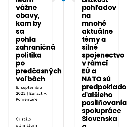
vážne
pohľadov
obavy,
na
kam by
mnohé
sa
aktuálne
pohla
témy a
zahraničná
silné
politika
spojenectvo
po
v rámci
predčasných
EÚ a
voľbách
NATO sú
predpoklad
5. septembra
ďalšieho
2022
|
Euractiv
,
Komentáre
posilňovania
spolupráce
Slovenska
Či stálo
a
ultimátum