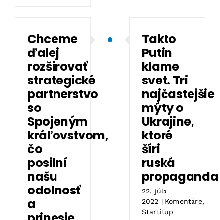
Chceme
Takto
ďalej
Putin
rozširovať
klame
strategické
svet. Tri
partnerstvo
najčastejšie
so
mýty o
Spojeným
Ukrajine,
kráľovstvom,
ktoré
čo
šíri
posilní
ruská
našu
propaganda
odolnosť
22. júla
a
2022
|
Komentáre
,
Startitup
prinesie