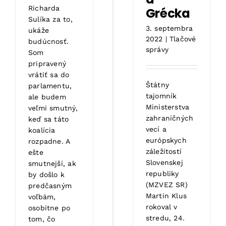
Richarda
Grécka
Sulíka za to,
3. septembra
ukáže
2022
|
Tlačové
budúcnosť.
správy
Som
pripravený
vrátiť sa do
Štátny
parlamentu,
tajomník
ale budem
Ministerstva
veľmi smutný,
zahraničných
keď sa táto
vecí a
koalícia
európskych
rozpadne. A
záležitostí
ešte
Slovenskej
smutnejší, ak
republiky
by došlo k
(MZVEZ SR)
predčasným
Martin Klus
voľbám,
rokoval v
osobitne po
stredu, 24.
tom, čo