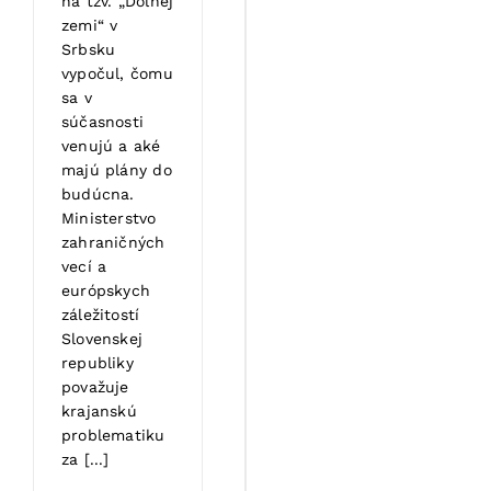
na tzv. „Dolnej
zemi“ v
Srbsku
vypočul, čomu
sa v
súčasnosti
venujú a aké
majú plány do
budúcna.
Ministerstvo
zahraničných
vecí a
európskych
záležitostí
Slovenskej
republiky
považuje
krajanskú
problematiku
za [...]