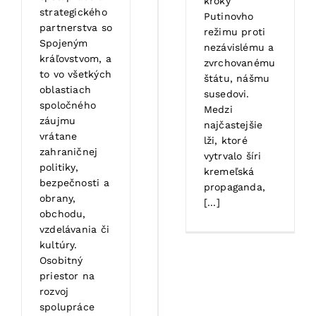
kroky
strategického
Putinovho
partnerstva so
režimu proti
Spojeným
nezávislému a
kráľovstvom, a
zvrchovanému
to vo všetkých
štátu, nášmu
oblastiach
susedovi.
spoločného
Medzi
záujmu
najčastejšie
vrátane
lži, ktoré
zahraničnej
vytrvalo šíri
politiky,
kremeľská
bezpečnosti a
propaganda,
obrany,
[...]
obchodu,
vzdelávania či
kultúry.
Osobitný
priestor na
rozvoj
spolupráce