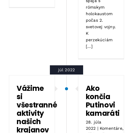
spája s
rómskym
holokaustom
počas 2.
svetovej vojny.
K
perzekúciám
[...]
júl 2022
Vážime
Ako
si
končia
všestranné
Putinovi
aktivity
kamaráti
našich
28. júla
krajanov
2022
|
Komentáre
,