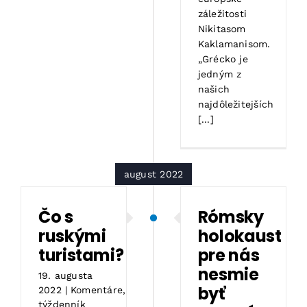
záležitosti
Nikitasom
Kaklamanisom.
„Grécko je
jedným z
našich
najdôležitejších
[...]
august 2022
Čo s
Rómsky
ruskými
holokaust
turistami?
pre nás
nesmie
19. augusta
byť
2022
|
Komentáre
,
týždenník