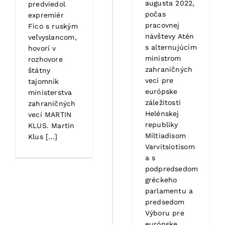
augusta 2022,
predviedol
počas
expremiér
pracovnej
Fico s ruským
návštevy Atén
veľvyslancom,
s alternujúcim
hovorí v
ministrom
rozhovore
zahraničných
štátny
vecí pre
tajomník
európske
ministerstva
záležitosti
zahraničných
Helénskej
vecí MARTIN
republiky
KLUS. Martin
Miltiadisom
Klus [...]
Varvitsiotisom
a s
podpredsedom
gréckeho
parlamentu a
predsedom
Výboru pre
európske