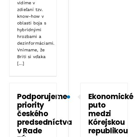
vidíme v
zdieľaní tzv.
know-how v
oblasti boja s
hybridnými
hrozbami a
dezinformáciami.
Vnímame, že
Briti si vďaka
[...]
Podporujeme
Ekonomické
priority
puto
českého
medzi
predsedníctva
Kórejskou
v Rade
republikou