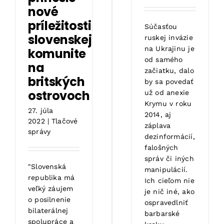
nové
príležitosti
Súčasťou
slovenskej
ruskej invázie
na Ukrajinu je
komunite
od samého
na
začiatku, dalo
britských
by sa povedať
ostrovoch
už od anexie
Krymu v roku
27. júla
2014, aj
2022
|
Tlačové
záplava
správy
dezinformácií,
falošných
správ či iných
"Slovenská
manipulácií.
republika má
Ich cieľom nie
veľký záujem
je nič iné, ako
o posilnenie
ospravedlniť
bilaterálnej
barbarské
spolupráce a