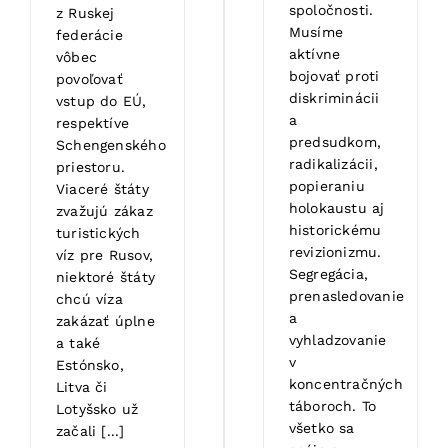
spoločnosti.
z Ruskej
Musíme
federácie
aktívne
vôbec
bojovať proti
povoľovať
diskriminácii
vstup do EÚ,
a
respektíve
predsudkom,
Schengenského
radikalizácii,
priestoru.
popieraniu
Viaceré štáty
holokaustu aj
zvažujú zákaz
historickému
turistických
revizionizmu.
víz pre Rusov,
Segregácia,
niektoré štáty
prenasledovanie
chcú víza
a
zakázať úplne
vyhladzovanie
a také
v
Estónsko,
koncentračných
Litva či
táboroch. To
Lotyšsko už
všetko sa
začali [...]