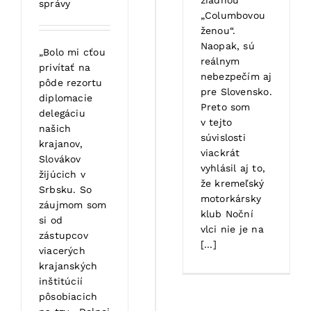
žiadnou
správy
„Columbovou
ženou“.
Naopak, sú
„Bolo mi cťou
reálnym
privítať na
nebezpečím aj
pôde rezortu
pre Slovensko.
diplomacie
Preto som
delegáciu
v tejto
našich
súvislosti
krajanov,
viackrát
Slovákov
vyhlásil aj to,
žijúcich v
že kremeľský
Srbsku. So
motorkársky
záujmom som
klub Noční
si od
vlci nie je na
zástupcov
[...]
viacerých
krajanských
inštitúcií
pôsobiacich