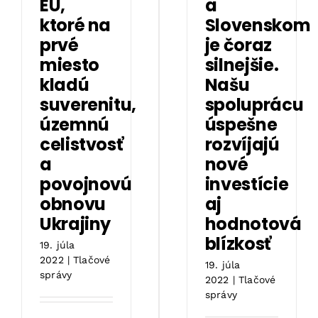
EÚ,
a
ktoré na
Slovenskom
prvé
je čoraz
miesto
silnejšie.
kladú
Našu
suverenitu,
spoluprácu
územnú
úspešne
celistvosť
rozvíjajú
a
nové
povojnovú
investície
obnovu
aj
Ukrajiny
hodnotová
blízkosť
19. júla
2022
|
Tlačové
19. júla
správy
2022
|
Tlačové
správy