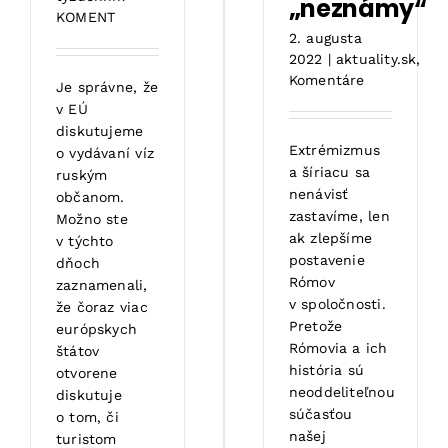
„neznámy“
KOMENT
2. augusta
2022
|
aktuality.sk
,
Komentáre
Je správne, že
v EÚ
diskutujeme
Extrémizmus
o vydávaní víz
a šíriacu sa
ruským
nenávisť
občanom.
zastavíme, len
Možno ste
ak zlepšíme
v týchto
postavenie
dňoch
Rómov
zaznamenali,
v spoločnosti.
že čoraz viac
Pretože
európskych
Rómovia a ich
štátov
história sú
otvorene
neoddeliteľnou
diskutuje
súčasťou
o tom, či
našej
turistom