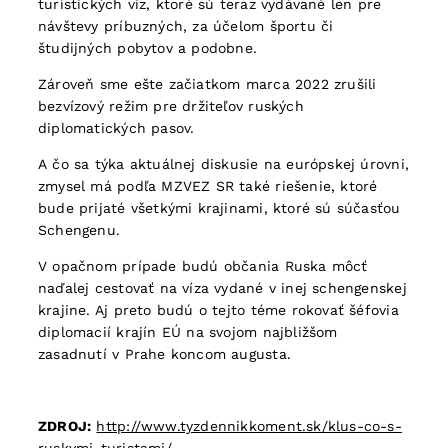
turistických víz, ktoré sú teraz vydávané len pre
návštevy príbuzných, za účelom športu či
študijných pobytov a podobne.
Zároveň sme ešte začiatkom marca 2022 zrušili
bezvízový režim pre držiteľov ruských
diplomatických pasov.
A čo sa týka aktuálnej diskusie na európskej úrovni,
zmysel má podľa MZVEZ SR také riešenie, ktoré
bude prijaté všetkými krajinami, ktoré sú súčasťou
Schengenu.
V opačnom prípade budú občania Ruska môcť
naďalej cestovať na víza vydané v inej schengenskej
krajine. Aj preto budú o tejto téme rokovať šéfovia
diplomacií krajín EÚ na svojom najbližšom
zasadnutí v Prahe koncom augusta.
ZDROJ:
http://www.tyzdennikkoment.sk/klus-co-s-