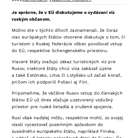
Je správne, že v EÚ diskutujeme o vydávaní víz
ruským občanom.
Možno ste v týchto dňoch zaznamenali, že čoraz
viac európskych štátov otvorene diskutuje o tom, či
turistom z Ruskej federácie vôbec povoľovať vstup
do EÚ, respektíve Schengenského priestoru.
Viaceré štáty zvažujú zákaz turistických víz pre
Rusov, niektoré štáty chcú víza zakázať úplne
a také Estónsko, Litva či Lotyšsko už začali konať,
pričom ich podporili Poliaci aj Fíni.
Pripomeňme, že väčšine Rusov vstup do členských
štátov EÚ už dnes sťažuje uzatvorený vzdušný
priestor pre ruské lietadlá a zrušené spojenia.
Rusi však naďalej môžu, respektíve mohli, zo svojej
vlasti vycestovať pozemným spôsobom do
susedného európskeho štátu, napríklad Fínska,