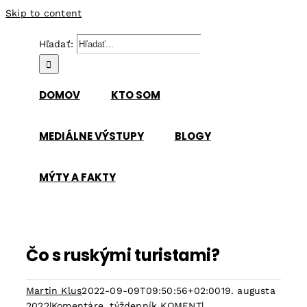
Skip to content
Hľadať:
DOMOV
KTO SOM
MEDIÁLNE VÝSTUPY
BLOGY
MÝTY A FAKTY
Čo s ruskými turistami?
Martin Klus
2022-09-09T09:50:56+02:00
19. augusta
2022
|
Komentáre
,
týždenník KOMENT
|