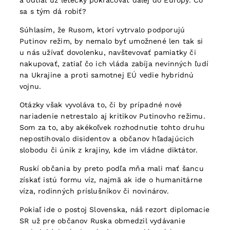
a odtiaľ už letecky pokračovať ďalej do Európy. Čo
sa s tým dá robiť?
Súhlasím, že Rusom, ktorí vytrvalo podporujú
Putinov režim, by nemalo byť umožnené len tak si
u nás užívať dovolenku, navštevovať pamiatky či
nakupovať, zatiaľ čo ich vláda zabíja nevinných ľudí
na Ukrajine a proti samotnej EÚ vedie hybridnú
vojnu.
Otázky však vyvoláva to, či by prípadné nové
nariadenie netrestalo aj kritikov Putinovho režimu.
Som za to, aby akékoľvek rozhodnutie tohto druhu
nepostihovalo disidentov a občanov hľadajúcich
slobodu či únik z krajiny, kde im vládne diktátor.
Ruskí občania by preto podľa mňa mali mať šancu
získať istú formu víz, najmä ak ide o humanitárne
víza, rodinných príslušníkov či novinárov.
Pokiaľ ide o postoj Slovenska, náš rezort diplomacie
SR už pre občanov Ruska obmedzil vydávanie