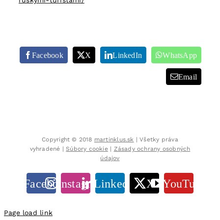
ruskymi-turistami/
Facebook
X
LinkedIn
WhatsApp
Email
Copyright © 2018
martinklus.sk
| Všetky práva
vyhradené |
Súbory cookie
|
Zásady ochrany osobných
údajov
Facebook
Instagram
LinkedIn
X
YouTube
Page load link