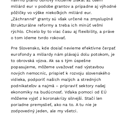
návrhu plánu obnovy môžeme získať až osem
miliárd eur v podobe grantov a prípadne aj výhodné
pôžičky vo výške niekoľkých miliárd eur.
„Záchranné“ granty sú však určené na zmysluplné
štrukturálne reformy a treba ich minúť veľmi
rýchlo. Chcelo by to viac času aj flexibility, a práve
o tom ideme tvrdo rokovať.
Pre Slovensko, kde dosiaľ nevieme efektívne čerpať
eurofondy a miliardy nám plávajú dolu potokom, je
to obrovská výzva. Ak sa s tým úspešne
popasujeme, môžeme uvažovať nad výstavbou
nových nemocníc, prispieť k rozvoju slovenského
vidieka, podporiť našich malých a stredných
podnikateľov a najmä – pripraviť sektory našej
ekonomiky na budúcnosť. Vďaka pomoci od EÚ
môžeme vyjsť z koronakrízy silnejší. Stačí len
poriadne premyslieť, ako na to. A tu nie je
zodpovedný jeden, ale my všetci.