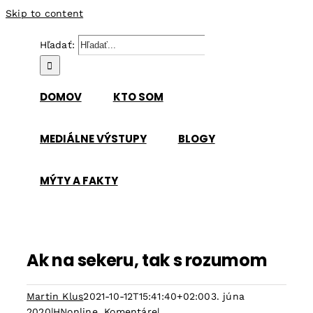
Skip to content
Hľadať:
DOMOV
KTO SOM
MEDIÁLNE VÝSTUPY
BLOGY
MÝTY A FAKTY
Ak na sekeru, tak s rozumom
Martin Klus
2021-10-12T15:41:40+02:00
3. júna
2020
|
HNonline
,
Komentáre
|