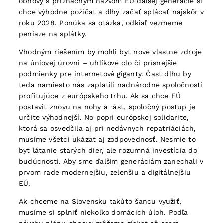
obnovy s príznačným názvom EÚ ďalšej generácie si
chce výhodne požičať a dlhy začať splácať najskôr v
roku 2028. Ponúka sa otázka, odkiaľ vezmeme
peniaze na splátky.
Vhodným riešením by mohli byť nové vlastné zdroje
na úniovej úrovni – uhlíkové clo či prísnejšie
podmienky pre internetové giganty. Časť dlhu by
teda namiesto nás zaplatili nadnárodné spoločnosti
profitujúce z európskeho trhu. Ak sa chce EÚ
postaviť znovu na nohy a rásť, spoločný postup je
určite výhodnejší. No popri európskej solidarite,
ktorá sa osvedčila aj pri nedávnych repatriáciách,
musíme všetci ukázať aj zodpovednosť. Nesmie to
byť látanie starých dier, ale rozumná investícia do
budúcnosti. Aby sme ďalším generáciám zanechali v
prvom rade modernejšiu, zelenšiu a digitálnejšiu
EÚ.
Ak chceme na Slovensku takúto šancu využiť,
musíme si splniť niekoľko domácich úloh. Podľa