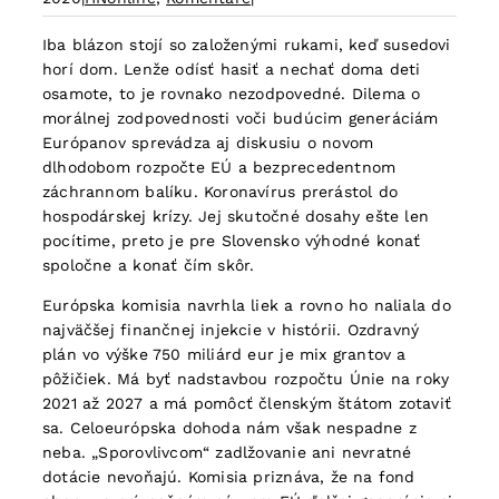
Iba blázon stojí so založenými rukami, keď susedovi
horí dom. Lenže odísť hasiť a nechať doma deti
osamote, to je rovnako nezodpovedné. Dilema o
morálnej zodpovednosti voči budúcim generáciám
Európanov sprevádza aj diskusiu o novom
dlhodobom rozpočte EÚ a bezprecedentnom
záchrannom balíku. Koronavírus prerástol do
hospodárskej krízy. Jej skutočné dosahy ešte len
pocítime, preto je pre Slovensko výhodné konať
spoločne a konať čím skôr.
Európska komisia navrhla liek a rovno ho naliala do
najväčšej finančnej injekcie v histórii. Ozdravný
plán vo výške 750 miliárd eur je mix grantov a
pôžičiek. Má byť nadstavbou rozpočtu Únie na roky
2021 až 2027 a má pomôcť členským štátom zotaviť
sa. Celoeurópska dohoda nám však nespadne z
neba. „Sporovlivcom“ zadlžovanie ani nevratné
dotácie nevoňajú. Komisia priznáva, že na fond