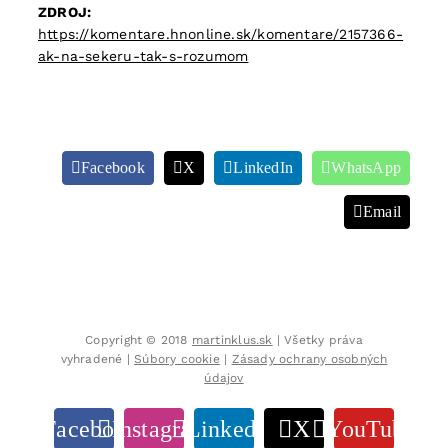
ZDROJ:
https://komentare.hnonline.sk/komentare/2157366-
ak-na-sekeru-tak-s-rozumom
Facebook
X
LinkedIn
WhatsApp
Email
Copyright © 2018
martinklus.sk
| Všetky práva
vyhradené |
Súbory cookie
|
Zásady ochrany osobných
údajov
Facebook
Instagram
LinkedIn
X
YouTube