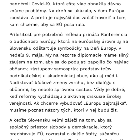
pandémii Covid-19, ktorá ešte viac obnažila dávno
známe problémy. Na dreň sa ukázalo, v čom Európa
zaostáva. A preto je najvyšší čas začať hovoriť o tom,
kam chceme, aby sa EÚ posunula.
Príležitosť pre potrebnú reflexiu prináša Konferencia
o budúcnosti Európy, ktorá na európskej úrovni aj na
Slovensku odštartuje symbolicky na Deň Európy, v
nedeľu 9. mája. My na rezorte diplomacie máme silný
záujem na tom, aby sa do podujatí zapojilo čo najviac
občanov, zástupcov samospráv, predstaviteľov
podnikateľskej a akademickej obce, ako aj médií.
Nadiktovať kľúčové zmeny zvrchu, bez dialógu s
občanmi, by nebolo správnou cestou. Vždy je dobré,
keď reformy vychádzajú z aktívnej diskusie širokej
verejnosti. Ak chceme vybudovať „Európu zajtrajška“,
musíme poznať názory tých, ktorí v nej budú žiť.
A keďže Slovensku veľmi záleží na tom, aby sa
spoločný priestor slobody a demokracie, ktorý
predstavuje EÚ, rozrastal o ďalšie štáty, súčasťou