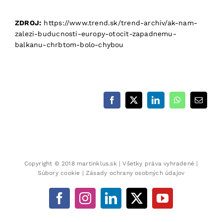
ZDROJ:
https://www.trend.sk/trend-archiv/ak-nam-
zalezi-buducnosti-europy-otocit-zapadnemu-
balkanu-chrbtom-bolo-chybou
Facebook
X
LinkedIn
WhatsApp
Email
Copyright © 2018
martinklus.sk
| Všetky práva vyhradené |
Súbory cookie
|
Zásady ochrany osobných údajov
Facebook
Instagram
LinkedIn
X
YouTube