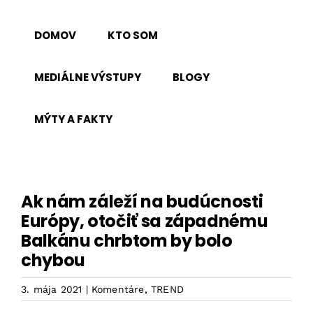
Skip
to
DOMOV
KTO SOM
content
MEDIÁLNE VÝSTUPY
BLOGY
MÝTY A FAKTY
Ak nám záleží na budúcnosti
Európy, otočiť sa západnému
Balkánu chrbtom by bolo
chybou
3. mája 2021
|
Komentáre
,
TREND