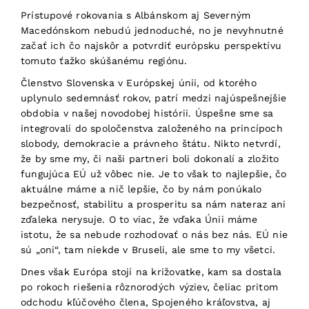
Prístupové rokovania s Albánskom aj Severným
Macedónskom nebudú jednoduché, no je nevyhnutné
začať ich čo najskôr a potvrdiť európsku perspektívu
tomuto ťažko skúšanému regiónu.
Členstvo Slovenska v Európskej únii, od ktorého
uplynulo sedemnásť rokov, patrí medzi najúspešnejšie
obdobia v našej novodobej histórii. Úspešne sme sa
integrovali do spoločenstva založeného na princípoch
slobody, demokracie a právneho štátu. Nikto netvrdí,
že by sme my, či naši partneri boli dokonalí a zložito
fungujúca EÚ už vôbec nie. Je to však to najlepšie, čo
aktuálne máme a nič lepšie, čo by nám ponúkalo
bezpečnosť, stabilitu a prosperitu sa nám nateraz ani
zďaleka nerysuje. O to viac, že vďaka Únii máme
istotu, že sa nebude rozhodovať o nás bez nás. EÚ nie
sú „oni“, tam niekde v Bruseli, ale sme to my všetci.
Dnes však Európa stojí na križovatke, kam sa dostala
po rokoch riešenia rôznorodých výziev, čeliac pritom
odchodu kľúčového člena, Spojeného kráľovstva, aj