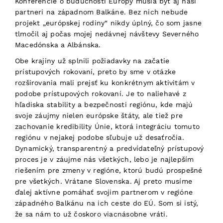
Konferencie o budúcnosti Európy musia byť aj naši
partneri na západnom Balkáne. Bez nich nebude
projekt „európskej rodiny“ nikdy úplný, čo som jasne
tlmočil aj počas mojej nedávnej návštevy Severného
Macedónska a Albánska.
Obe krajiny už splnili požiadavky na začatie
prístupových rokovaní, preto by sme v otázke
rozširovania mali prejsť ku konkrétnym aktivitám v
podobe prístupových rokovaní. Je to naliehavé z
hľadiska stability a bezpečnosti regiónu, kde majú
svoje záujmy nielen európske štáty, ale tiež pre
zachovanie kredibility Únie, ktorá integráciu tomuto
regiónu v nejakej podobe sľubuje už desaťročia.
Dynamický, transparentný a predvídateľný prístupový
proces je v záujme nás všetkých, lebo je najlepším
riešením pre zmeny v regióne, ktorú budú prospešné
pre všetkých. Vrátane Slovenska. Aj preto musíme
ďalej aktívne pomáhať svojim partnerom v regióne
západného Balkánu na ich ceste do EÚ. Som si istý,
že sa nám to už čoskoro viacnásobne vráti.