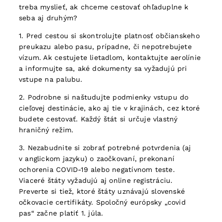
treba myslieť, ak chceme cestovať ohľaduplne k
seba aj druhým?
1. Pred cestou si skontrolujte platnosť občianskeho
preukazu alebo pasu, prípadne, či nepotrebujete
vízum. Ak cestujete lietadlom, kontaktujte aerolínie
a informujte sa, aké dokumenty sa vyžadujú pri
vstupe na palubu.
2. Podrobne si naštudujte podmienky vstupu do
cieľovej destinácie, ako aj tie v krajinách, cez ktoré
budete cestovať. Každý štát si určuje vlastný
hraničný režim.
3. Nezabudnite si zobrať potrebné potvrdenia (aj
v anglickom jazyku) o zaočkovaní, prekonaní
ochorenia COVID-19 alebo negatívnom teste.
Viaceré štáty vyžadujú aj online registráciu.
Preverte si tiež, ktoré štáty uznávajú slovenské
očkovacie certifikáty. Spoločný európsky „covid
pas“ začne platiť 1. júla.