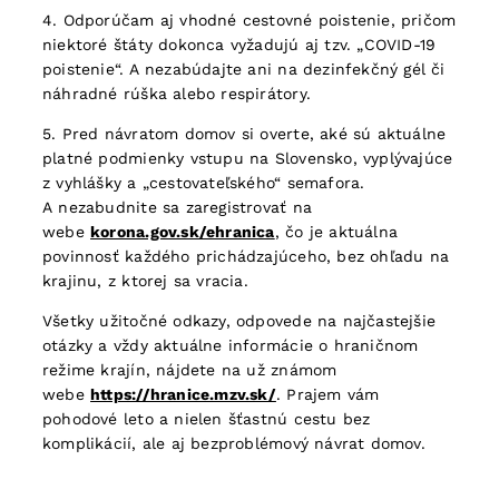
4. Odporúčam aj vhodné cestovné poistenie, pričom
niektoré štáty dokonca vyžadujú aj tzv. „COVID-19
poistenie“. A nezabúdajte ani na dezinfekčný gél či
náhradné rúška alebo respirátory.
5. Pred návratom domov si overte, aké sú aktuálne
platné podmienky vstupu na Slovensko, vyplývajúce
z vyhlášky a „cestovateľského“ semafora.
A nezabudnite sa zaregistrovať na
webe
korona.gov.sk/ehranica
, čo je aktuálna
povinnosť každého prichádzajúceho, bez ohľadu na
krajinu, z ktorej sa vracia.
Všetky užitočné odkazy, odpovede na najčastejšie
otázky a vždy aktuálne informácie o hraničnom
režime krajín, nájdete na už známom
webe
https://hranice.mzv.sk/
. Prajem vám
pohodové leto a nielen šťastnú cestu bez
komplikácií, ale aj bezproblémový návrat domov.