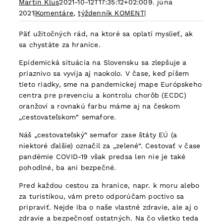
Martin Klus
2021-10-12T17:35:12+02:00
9. júna
2021
|
Komentáre
,
týždenník KOMENT
|
Päť užitočných rád, na ktoré sa oplatí myslieť, ak
sa chystáte za hranice.
Epidemická situácia na Slovensku sa zlepšuje a
priaznivo sa vyvíja aj naokolo. V čase, keď píšem
tieto riadky, sme na pandemickej mape Európskeho
centra pre prevenciu a kontrolu chorôb (ECDC)
oranžoví a rovnakú farbu máme aj na českom
„cestovateľskom“ semafore.
Náš „cestovateľský“ semafor zase štáty EÚ (a
niektoré ďalšie) označil za „zelené“. Cestovať v čase
pandémie COVID-19 však predsa len nie je také
pohodlné, ba ani bezpečné.
Pred každou cestou za hranice, napr. k moru alebo
za turistikou, vám preto odporúčam poctivo sa
pripraviť. Nejde iba o naše vlastné zdravie, ale aj o
zdravie a bezpečnosť ostatných. Na čo všetko teda