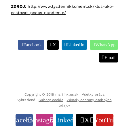
ZDROJ:
http://www.tyzdennikkoment.sk/klus-ako-
cestovat-pocas-pandemie/
Facebook
X
LinkedIn
WhatsApp
Email
Copyright © 2018
martinklus.sk
| Všetky práva
vyhradené |
Súbory cookie
|
Zásady ochrany osobných
údajov
Facebook
Instagram
LinkedIn
X
YouTube