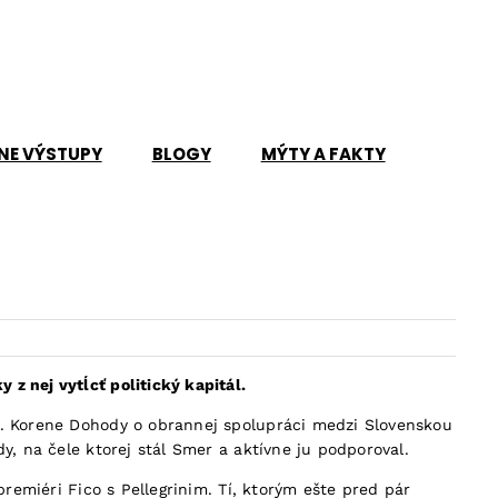
NE VÝSTUPY
BLOGY
MÝTY A FAKTY
z nej vytĺcť politický kapitál.
ie. Korene Dohody o obrannej spolupráci medzi Slovenskou
y, na čele ktorej stál Smer a aktívne ju podporoval.
premiéri Fico s Pellegrinim. Tí, ktorým ešte pred pár