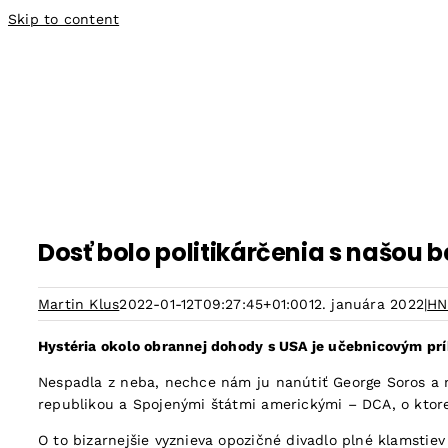
Skip to content
Dosť bolo politikárčenia s našou
Martin Klus
2022-01-12T09:27:45+01:00
12. januára 2022
|
HN
Hystéria okolo obrannej dohody s USA je učebnicovým prík
Nespadla z neba, nechce nám ju nanútiť George Soros a n
republikou a Spojenými štátmi americkými – DCA, o ktorej 
O to bizarnejšie vyznieva opozičné divadlo plné klamstiev