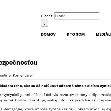
Hľadať:
DOMOV
KTO SOM
MEDIÁL
 bezpečnosťou
online
,
Komentáre
|
ladom toho, ako sa dá nafúknuť odborná téma s cieľom cynicky 
evymysleli ju ani súčasní šéfovia rezortov obrany a diplomac
sa tak búrlivo diskutuje, siahajú do čias predchádzajúcej vlád
 a demagógie, ktoré už vyše týždňa režírujú, okrem iných, aj ex