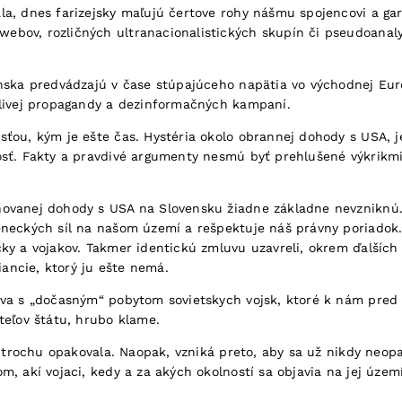
a, dnes farizejsky maľujú čertove rohy nášmu spojencovi a gar
bov, rozličných ultranacionalistických skupín či pseudoanalyt
nska predvádzajú v čase stúpajúceho napätia vo východnej Euró
dlivej propagandy a dezinformačných kampaní.
sťou, kým je ešte čas. Hystéria okolo obrannej dohody s USA,
sť. Fakty a pravdivé argumenty nesmú byť prehlušené výkrikmi 
hovanej dohody s USA na Slovensku žiadne základne nevzniknú
eneckých síl na našom území a rešpektuje náš právny poriadok.
ky a vojakov. Takmer identickú zmluvu uzavreli, okrem ďalších 
ancie, ktorý ju ešte nemá.
va s „dočasným“ pobytom sovietskych vojsk, ktoré k nám pred v
teľov štátu, hrubo klame.
en trochu opakovala. Naopak, vzniká preto, aby sa už nikdy ne
, akí vojaci, kedy a za akých okolností sa objavia na jej území