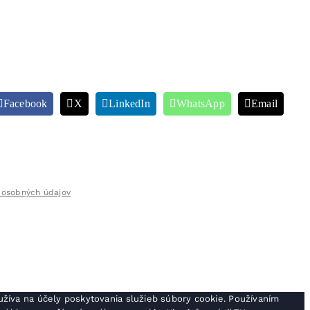
Facebook
X
LinkedIn
WhatsApp
Email
 osobných údajov
žíva na účely poskytovania služieb súbory cookie. Používaním