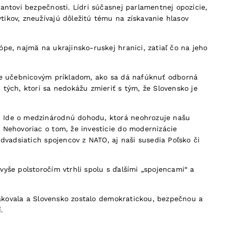
antovi bezpečnosti. Lídri súčasnej parlamentnej opozície,
ikov, zneužívajú dôležitú tému na získavanie hlasov
pe, najmä na ukrajinsko-ruskej hranici, zatiaľ čo na jeho
 je učebnicovým príkladom, ako sa dá nafúknuť odborná
tých, ktorí sa nedokážu zmieriť s tým, že Slovensko je
. Ide o medzinárodnú dohodu, ktorá neohrozuje našu
 Nehovoriac o tom, že investície do modernizácie
dvadsiatich spojencov z NATO, aj naši susedia Poľsko či
yše polstoročím vtrhli spolu s ďalšími „spojencami“ a
opakovala a Slovensko zostalo demokratickou, bezpečnou a
.