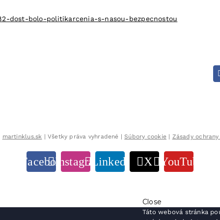
82-dost-bolo-politikarcenia-s-nasou-bezpecnostou
8
martinklus.sk
| Všetky práva vyhradené |
Súbory cookie
|
Zásady ochrany
Facebook
Instagram
LinkedIn
X
YouTube
Close
Táto webová stránka pou