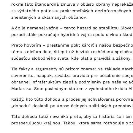
rokmi táto štandardná zmluva v oblasti obrany neprekážal
za výdatného potlesku prokremeľských dezinformačných we
zneistených a oklamaných občanov.
A čo je nemenej vážne – tento hazard so stabilitou Slove
pozadí stále pokračuje hybridná vojna spolu s vlnou ško
Preto hovorím – prestaňme politikárčiť s našou bezpečno
téma s cieľom ďalej štiepiť už beztak rozhádanú spoločno
súčasťou slobodného sveta, kde platia pravidlá a zákony.
Tie fakty a argumenty sú pritom známe: Na základe navr
suverenitu, naopak, zavádza pravidlá pre pôsobenie spoj
obrannej infraštruktúry zlepšia podmienky pre naše vojač
Maďarsko. Sme posledným štátom z východného krídla Ali
Každý, kto túto dohodu a proces jej schvaľovania porovná
„dohodu“ dosiahli po únose čelných politických predstavi
Táto dohoda totiž nevzniká preto, aby sa história čo i l
prosperujúcou krajinou. Takou, ktorá sama rozhoduje o tom