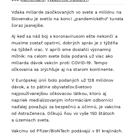
Vďaka miliarde zaočkovaných vo svete a miliónu na
Slovensku je svetlo na konci „pandemického“ tunela
čoraz jasnejšie.
Aj keď sa náš boj s koronavírusom ešte nekončí a
musíme zostať opatrní, dobrých správ je z týždňa
na týždeň viac. V apríli sme dosiahli významný
míľnik: na celom svete bola podaná už viac ako
miliarda dávok vakcín proti COVID-19. Tempo
očkovania sa zrýchľuje aj na starom kontinente.
V Európskej únii bolo podaných už 128 miliónov
dávok, a to pätine obyvateľov.Svetovo
najpoužívanejšou očkovacou látkou, ktorú aj
napriek medializovaným informáciám odborníci
naďalej považujú za bezpečnú a účinnú, je vakcína
od AstraZeneca. Očkujú ňou vo vyše 150 štátoch
a územiach sveta.
Vakcínu od Pfizer/BioNTech podávajú v 91 krajinách.