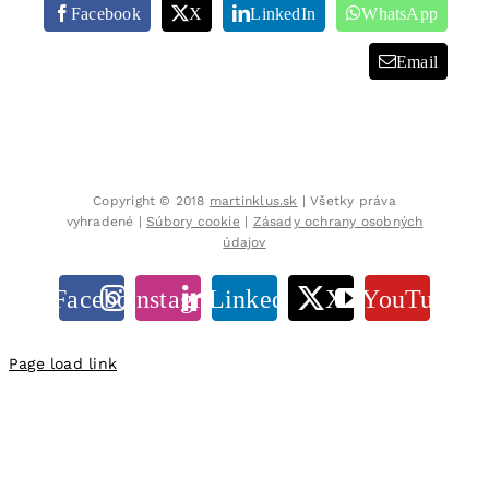
Facebook
X
LinkedIn
WhatsApp
Email
Copyright © 2018
martinklus.sk
| Všetky práva
vyhradené |
Súbory cookie
|
Zásady ochrany osobných
údajov
Facebook
Instagram
LinkedIn
X
YouTube
Page load link