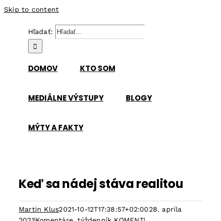
Skip to content
Hľadať:
DOMOV
KTO SOM
MEDIÁLNE VÝSTUPY
BLOGY
MÝTY A FAKTY
Keď sa nádej stáva realitou
Martin Klus
2021-10-12T17:38:57+02:00
28. apríla
2021
|
Komentáre
,
týždenník KOMENT
|