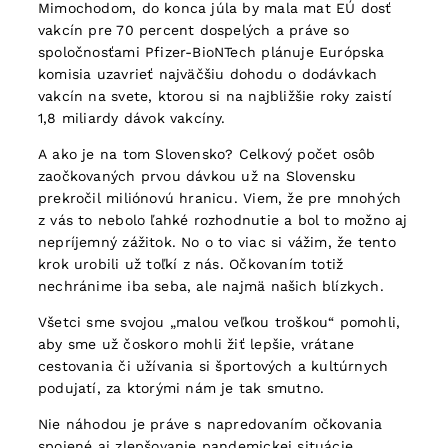
Mimochodom, do konca júla by mala mat EÚ dosť
vakcín pre 70 percent dospelých a práve so
spoločnosťami Pfizer-BioNTech plánuje Európska
komisia uzavrieť najväčšiu dohodu o dodávkach
vakcín na svete, ktorou si na najbližšie roky zaistí
1,8 miliardy dávok vakcíny.
A ako je na tom Slovensko? Celkový počet osôb
zaočkovaných prvou dávkou už na Slovensku
prekročil miliónovú hranicu. Viem, že pre mnohých
z vás to nebolo ľahké rozhodnutie a bol to možno aj
nepríjemný zážitok. No o to viac si vážim, že tento
krok urobili už toľkí z nás. Očkovaním totiž
nechránime iba seba, ale najmä našich blízkych.
Všetci sme svojou „malou veľkou troškou“ pomohli,
aby sme už čoskoro mohli žiť lepšie, vrátane
cestovania či užívania si športových a kultúrnych
podujatí, za ktorými nám je tak smutno.
Nie náhodou je práve s napredovaním očkovania
spojené aj zlepšovanie pandemickej situácie