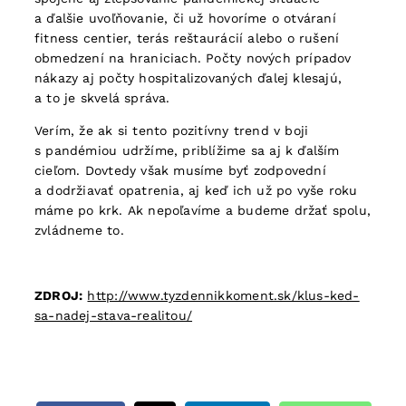
a ďalšie uvoľňovanie, či už hovoríme o otváraní
fitness centier, terás reštaurácií alebo o rušení
obmedzení na hraniciach. Počty nových prípadov
nákazy aj počty hospitalizovaných ďalej klesajú,
a to je skvelá správa.
Verím, že ak si tento pozitívny trend v boji
s pandémiou udržíme, priblížime sa aj k ďalším
cieľom. Dovtedy však musíme byť zodpovední
a dodržiavať opatrenia, aj keď ich už po vyše roku
máme po krk. Ak nepoľavíme a budeme držať spolu,
zvládneme to.
ZDROJ:
http://www.tyzdennikkoment.sk/klus-ked-
sa-nadej-stava-realitou/