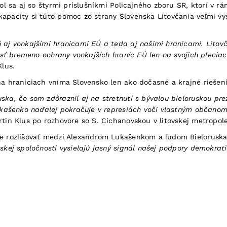
tol sa aj so štyrmi príslušníkmi Policajného zboru SR, ktorí v 
apacity si túto pomoc zo strany Slovenska Litovčania veľmi vyso
aj vonkajšími hranicami EÚ a teda aj našimi hranicami. Litovča
esť bremeno ochrany vonkajších hraníc EÚ len na svojich pleciac
Klus.
a hraniciach vníma Slovensko len ako dočasné a krajné riešenie 
ska, čo som zdôraznil aj na stretnutí s bývalou bieloruskou pr
Lukašenko naďalej pokračuje v represiách voči vlastným občanom 
tin Klus po rozhovore so S. Cichanovskou v litovskej metropole
ne rozlišovať medzi Alexandrom Lukašenkom a ľudom Bieloruska,
skej spoločnosti vysielajú jasný signál našej podpory demokrati