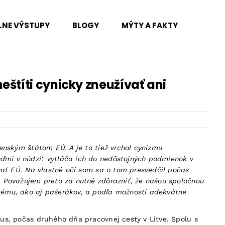
LNE VÝSTUPY
BLOGY
MÝTY A FAKTY
štíti cynicky zneužívať ani
lenským štátom EÚ. A je to tiež vrchol cynizmu
ďmi v núdzi‘, vytláča ich do nedôstojných podmienok v
ovať EÚ. Na vlastné oči som sa o tom presvedčil počas
ť. Považujem preto za nutné zdôrazniť, že našou spoločnou
stému, ako aj pašerákov, a podľa možnosti adekvátne
lus, počas druhého dňa pracovnej cesty v Litve. Spolu s