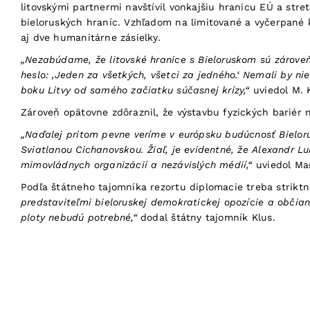
litovskými partnermi navštívil vonkajšiu hranicu EÚ a stre
bieloruských hraníc. Vzhľadom na limitované a vyčerpané k
aj dve humanitárne zásielky.
„Nezabúdame, že litovské hranice s Bieloruskom sú zároveň 
heslo: ‚Jeden za všetkých, všetci za jedného.‘ Nemali by ni
boku Litvy od samého začiatku súčasnej krízy,“
uviedol M. 
Zároveň opätovne zdôraznil, že výstavbu fyzických bariér n
„Naďalej pritom pevne veríme v európsku budúcnosť Bieloru
Sviatlanou Cichanovskou. Žiaľ, je evidentné, že Alexandr 
mimovládnych organizácií a nezávislých médií,“
uviedol Mar
Podľa štátneho tajomníka rezortu diplomacie treba strikt
predstaviteľmi bieloruskej demokratickej opozície a občian
ploty nebudú potrebné,“
dodal štátny tajomník Klus.