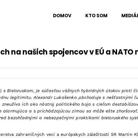
DOMOV
KTO SOM
MEDIÁ
ch na našich spojencov v EÚ a NATO ne
Ú) s Bieloruskom, je súčasťou vážnych hybridných útokov proti č
nu legitimitu. Alexandr Lukašenko ‚obchoduje s nešťastnými ľu
a zneužíva ich ako nástroj politického boja s cieľom destabiliz
a je alarmujúca a s prichádzajúcou zimou sa môže ešte zhoršova
u pred bezohľadnými a nebezpečnými praktikami bieloruského sy
terstva zahraničných vecí a európskych záležitostí SR Martin K