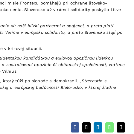
rámci misie Frontexu pomáhajú pri ochrane litovsko-
ko cenia. Slovensko už v rámci solidarity poskytlo Litve
nia sú naši blízki partnermi a spojenci, a preto platí
h. Veríme v európsku solidaritu, a preto Slovensko stojí po
v krízovej situácii.
ezidentskou kandidátkou a exilovou opozičnou líderkou
a zastrašovaní opozície či občianskej spoločnosti, vrátane
 Vilnius.
 ktorý túži po slobode a demokracii. „
Stretnutia s
ckej a európskej budúcnosti Bieloruska, v ktorej žiadne
Facebook
X
LinkedIn
WhatsApp
Email