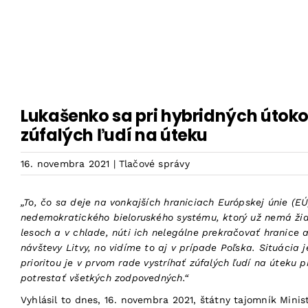
Skip
to
content
Lukašenko sa pri hybridných útoko
zúfalých ľudí na úteku
16. novembra 2021
|
Tlačové správy
„To, čo sa deje na vonkajších hraniciach Európskej únie (E
nedemokratického bieloruského systému, ktorý už nemá žiad
lesoch a v chlade, núti ich nelegálne prekračovať hranice 
návštevy Litvy, no vidíme to aj v prípade Poľska. Situáci
prioritou je v prvom rade vystríhať zúfalých ľudí na útek
potrestať všetkých zodpovedných.“
Vyhlásil to dnes, 16. novembra 2021, štátny tajomník Minis