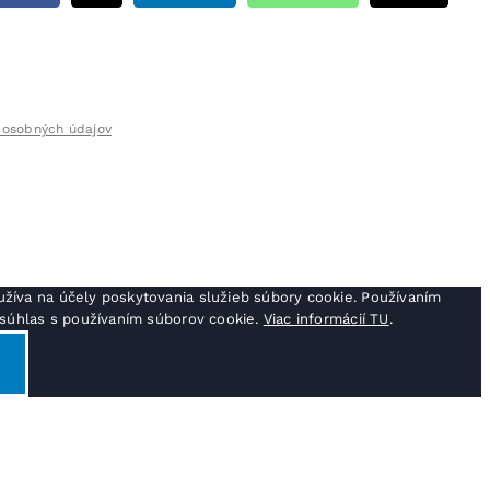
 osobných údajov
žíva na účely poskytovania služieb súbory cookie. Používaním
j súhlas s používaním súborov cookie.
Viac informácií TU
.