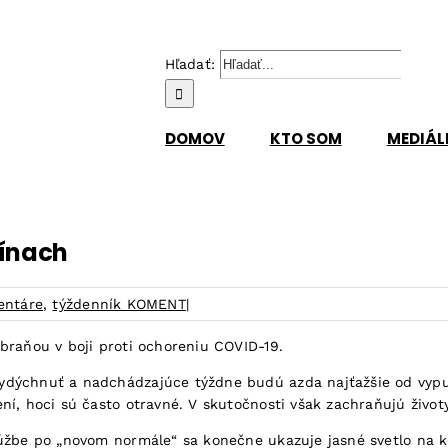
Hľadať:
DOMOV
KTO SOM
MEDIÁL
cínach
entáre
,
týždenník KOMENT
|
braňou v boji proti ochoreniu COVID-19.
ydýchnuť a nadchádzajúce týždne budú azda najťažšie od vypu
ní, hoci sú často otravné. V skutočnosti však zachraňujú životy
túžbe po „novom normále“ sa konečne ukazuje jasné svetlo na 