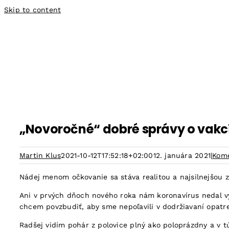
Skip to content
„Novoročné“ dobré správy o vak
Martin Klus
2021-10-12T17:52:18+02:00
12. januára 2021
|
Kom
Nádej menom očkovanie sa stáva realitou a najsilnejšou z
Ani v prvých dňoch nového roka nám koronavírus nedal v
chcem povzbudiť, aby sme nepoľavili v dodržiavaní opatre
Radšej vidím pohár z polovice plný ako poloprázdny a v 