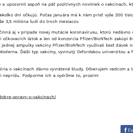
ky a upozornil aspoň na päť pozitívnych noviniek o vakcínach, 
ekoľko dní očkujú. Počas januára má k nám prísť vyše 200 tisí
 3,5 milióna ľudí do troch mesiacov.
činná aj v prípade novej mutácie koronavírusu, ktorú nedávno o
i očkovacích látok a len od konzorcia Pfizer/BioNTech zakúpi 6
z jednej ampulky vakcíny Pfizer/BioNTech využívali šesť dávok n
 Moderna. Ďalší typ vakcíny, vyvinutý Oxfordskou univerzitou a
ria o vakcínach dávno vyvrátené bludy. Dôverujem vedcom a le
i neprídu. Podporme ich a vydržme to, prosím!
dobre-spravy-o-vakcinach/
Fa