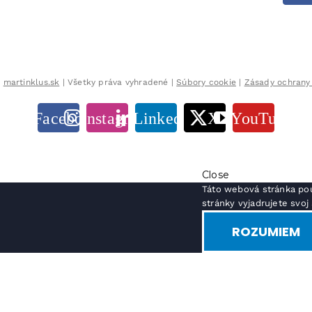
8
martinklus.sk
| Všetky práva vyhradené |
Súbory cookie
|
Zásady ochrany
Facebook
Instagram
LinkedIn
X
YouTube
Close
Táto webová stránka pou
stránky vyjadrujete svo
ROZUMIEM