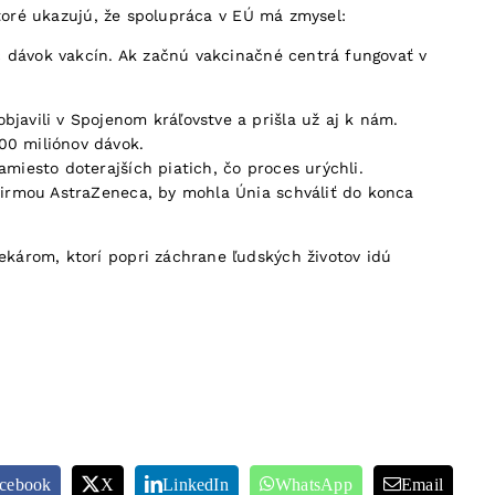
ktoré ukazujú, že spolupráca v EÚ má zmysel:
c dávok vakcín. Ak začnú vakcinačné centrá fungovať v
bjavili v Spojenom kráľovstve a prišla už aj k nám.
00 miliónov dávok.
amiesto doterajších piatich, čo proces urýchli.
 firmou AstraZeneca, by mohla Únia schváliť do konca
károm, ktorí popri záchrane ľudských životov idú
cebook
X
LinkedIn
WhatsApp
Email