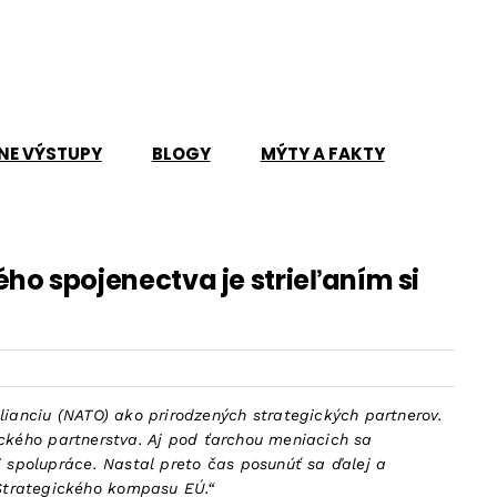
NE VÝSTUPY
BLOGY
MÝTY A FAKTY
o spojenectva je strieľaním si
lianciu (NATO) ako prirodzených strategických partnerov.
tického partnerstva. Aj pod ťarchou meniacich sa
j spolupráce. Nastal preto čas posunúť sa ďalej a
Strategického kompasu EÚ.“