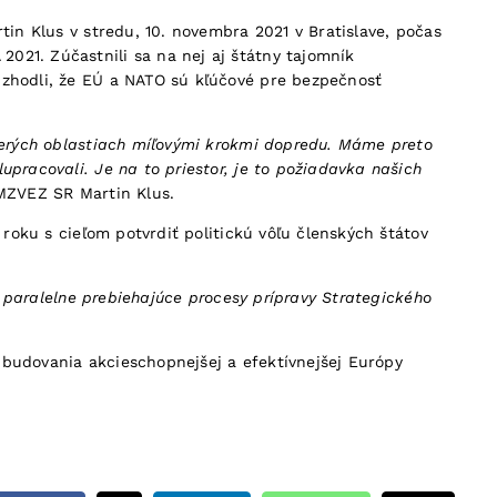
tin Klus v stredu, 10. novembra 2021 v Bratislave, počas
021. Zúčastnili sa na nej aj štátny tajomník
 zhodli, že EÚ a NATO sú kľúčové pre bezpečnosť
acerých oblastiach míľovými krokmi dopredu. Máme preto
pracovali. Je na to priestor, je to požiadavka našich
MZVEZ SR Martin Klus.
 roku s cieľom potvrdiť politickú vôľu členských štátov
r paralelne prebiehajúce procesy prípravy Strategického
 budovania akcieschopnejšej a efektívnejšej Európy