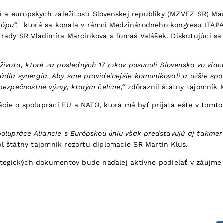
í a európskych záležitostí Slovenskej republiky (MZVEZ SR) Mar
rópu“,
ktorá sa konala v rámci Medzinárodného kongresu ITAPA 2
 rady SR Vladimíra Marcinková a Tomáš Valášek. Diskutujúci sa
života, ktoré za posledných 17 rokov posunuli Slovensko vo vi
dla synergia. Aby sme pravidelnejšie komunikovali a užšie spolu
bezpečnostné výzvy, ktorým čelíme,“
zdôraznil štátny tajomník 
rácie o spolupráci EÚ a NATO, ktorá má byť prijatá ešte v tomto
e spolupráce Aliancie s Európskou úniu však predstavujú aj takme
l štátny tajomník rezortu diplomacie SR Martin Klus.
rategických dokumentov bude naďalej aktívne podieľať v záujme