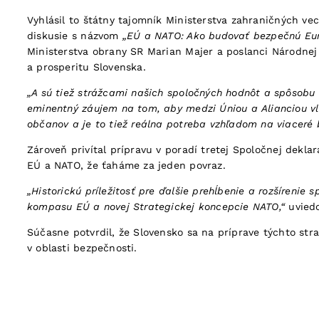
Vyhlásil to štátny tajomník Ministerstva zahraničných vec
diskusie s názvom
„EÚ a NATO: Ako budovať bezpečnú Eu
Ministerstva obrany SR Marian Majer a poslanci Národnej
a prosperitu Slovenska.
„A sú tiež strážcami našich spoločných hodnôt a spôsobu 
eminentný záujem na tom, aby medzi Úniou a Alianciou vlá
občanov a je to tiež reálna potreba vzhľadom na viaceré 
Zároveň privítal prípravu v poradí tretej Spoločnej dekla
EÚ a NATO, že ťaháme za jeden povraz.
„Historickú príležitosť pre ďalšie prehĺbenie a rozšíreni
kompasu EÚ a novej Strategickej koncepcie NATO,“
uviedo
Súčasne potvrdil, že Slovensko sa na príprave týchto st
v oblasti bezpečnosti.