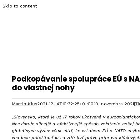
Skip to content
Podkopávanie spolupráce EÚ s NAT
do vlastnej nohy
Martin Klus
2021-12-14T10:32:25+01:00
10. novembra 2021
|
Tl
„Slovensko, ktoré je už 17 rokov ukotvené v euroatlantick
Neexistuje silnejší a efektívnejší spôsob zaistenia našej 
globálnych výziev však cítiť, že vzťahom EÚ a NATO chýba 
vhodnou príležitosťou sa zdá byť práve príprava kľúčov