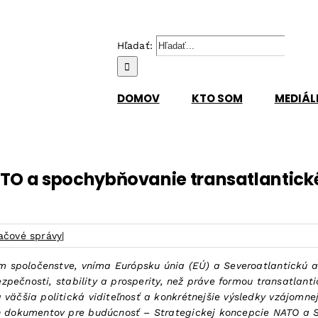
Hľadať:
DOMOV
KTO SOM
MEDIÁL
O a spochybňovanie transatlantickéh
ačové správy
|
om spoločenstve, vníma Európsku únia (EÚ) a Severoatlantickú a
bezpečnosti, stability a prosperity, než práve formou transatlan
väčšia politická viditeľnosť a konkrétnejšie výsledky vzájomne
ých dokumentov pre budúcnosť – Strategickej koncepcie NATO a 