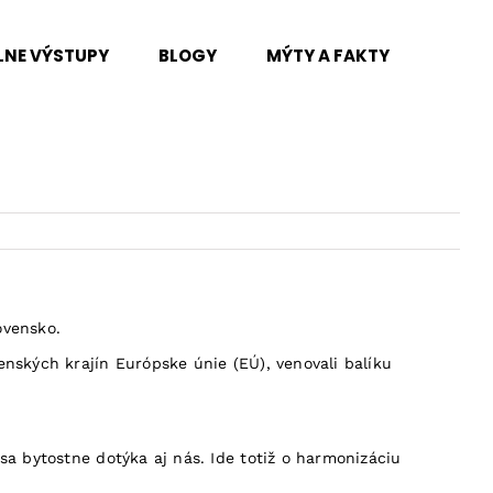
LNE VÝSTUPY
BLOGY
MÝTY A FAKTY
ovensko.
nských krajín Európske únie (EÚ), venovali balíku
sa bytostne dotýka aj nás. Ide totiž o harmonizáciu