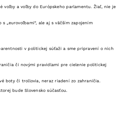
é voľby a voľby do Európskeho parlamentu. Žiaľ, nie je
 s „eurovoľbami“, ale aj s väčším zapojením
rentnosti v politickej súťaži a sme pripravení o nich
aničia či novými pravidlami pre cielenie politickej
 boty či trollovia, neraz riadení zo zahraničia.
torej bude Slovensko súčasťou.