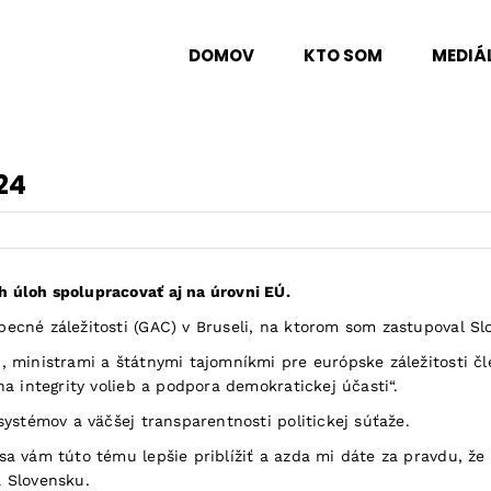
DOMOV
KTO SOM
MEDIÁ
24
úloh spolupracovať aj na úrovni EÚ.
cné záležitosti (GAC) v Bruseli, na ktorom som zastupoval Sl
ministrami a štátnymi tajomníkmi pre európske záležitosti čle
a integrity volieb a podpora demokratickej účasti“.
ystémov a väčšej transparentnosti politickej súťaže.
 vám túto tému lepšie priblížiť a azda mi dáte za pravdu, že 
a Slovensku.