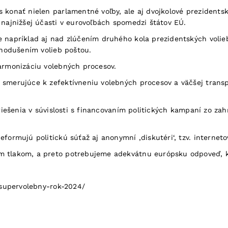
 konať nielen parlamentné voľby, ale aj dvojkolové prezidentsk
 najnižšej účasti v eurovoľbách spomedzi štátov EÚ.
 napríklad aj nad zlúčením druhého kola prezidentských volieb
dnodušením volieb poštou.
harmonizáciu volebných procesov.
smerujúce k zefektívneniu volebných procesov a väčšej transpa
riešenia v súvislosti s financovaním politických kampaní zo zahr
ormujú politickú súťaž aj anonymní ‚diskutéri‘, tzv. internetové
m tlakom, a preto potrebujeme adekvátnu európsku odpoveď, k
supervolebny-rok-2024/