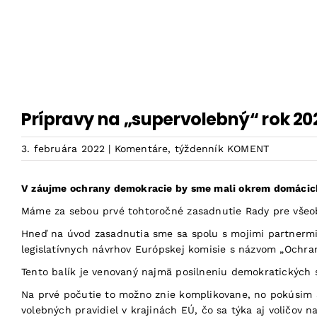
Skip
to
content
Prípravy na „supervolebný“ rok 20
3. februára 2022
|
Komentáre
,
týždenník KOMENT
V záujme ochrany demokracie by sme mali okrem domácich 
Máme za sebou prvé tohtoročné zasadnutie Rady pre všeobe
Hneď na úvod zasadnutia sme sa spolu s mojimi partnermi, 
legislatívnych návrhov Európskej komisie s názvom „Ochran
Tento balík je venovaný najmä posilneniu demokratických s
Na prvé počutie to možno znie komplikovane, no pokúsim sa
volebných pravidiel v krajinách EÚ, čo sa týka aj voličov n