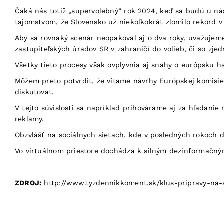
Čaká nás totiž „supervolebný“ rok 2024, keď sa budú u nás
tajomstvom, že Slovensko už niekoľkokrát zlomilo rekord v
Aby sa rovnaký scenár neopakoval aj o dva roky, uvažujeme
zastupiteľských úradov SR v zahraničí do volieb, či so zje
Všetky tieto procesy však ovplyvnia aj snahy o európsku 
Môžem preto potvrdiť, že vítame návrhy Európskej komisie 
diskutovať.
V tejto súvislosti sa napríklad prihovárame aj za hľadanie 
reklamy.
Obzvlášť na sociálnych sieťach, kde v posledných rokoch def
Vo virtuálnom priestore dochádza k silným dezinformačný
ZDROJ:
http://www.tyzdennikkoment.sk/klus-pripravy-na-