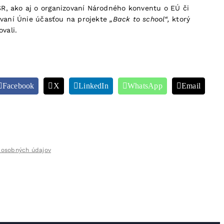
SR, ako aj o organizovaní Národného konventu o EÚ či
govaní Únie účasťou na projekte
„Back to school“,
ktorý
vali.
Facebook
X
LinkedIn
WhatsApp
Email
 osobných údajov