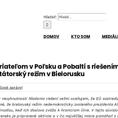
Hľadať:
DOMOV
KTO SOM
MEDIÁL
iateľom v Poľsku a Pobaltí s riešením
átorský režim v Bielorusku
ačové správy
|
 a nevyhnutnosti hľadania riešení veľmi oceňujem, že EÚ sústre
bné, že bieloruský režim nedemokraticky zvoleného prezidenta 
ojnosťou, keď ich doslova zváža k hraniciam Únie. V tejto súvis
vensko je pripravené aktívne a v čo najväčšej miere pomáhať s ri