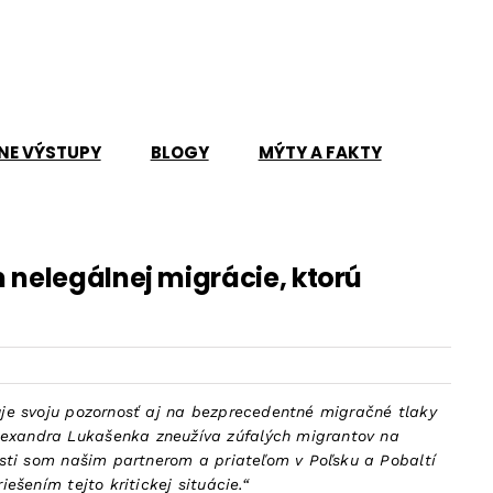
NE VÝSTUPY
BLOGY
MÝTY A FAKTY
 nelegálnej migrácie, ktorú
ďuje svoju pozornosť aj na bezprecedentné migračné tlaky
Alexandra Lukašenka zneužíva zúfalých migrantov na
losti som našim partnerom a priateľom v Poľsku a Pobaltí
ešením tejto kritickej situácie.“