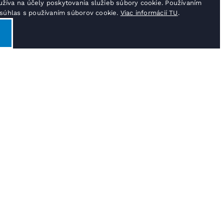
žíva na účely poskytovania služieb súbory cookie. Používaním
j súhlas s používaním súborov cookie.
Viac informácií TU
.