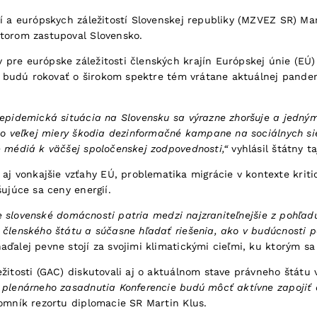
cí a európskych záležitostí Slovenskej republiky (MZVEZ SR) Ma
ktorom zastupoval Slovensko.
pre európske záležitosti členských krajín Európskej únie (EÚ) 
 EÚ budú rokovať o širokom spektre tém vrátane aktuálnej pande
 epidemická situácia na Slovensku sa výrazne zhoršuje a jedným 
 do veľkej miery škodia dezinformačné kampane na sociálnych sie
e médiá k väčšej spoločenskej zodpovednosti,“
vyhlásil štátny 
 vonkajšie vzťahy EÚ, problematika migrácie v kontexte kritic
šujúce sa ceny energií.
 že slovenské domácnosti patria medzi najzraniteľnejšie z pohľa
o členského štátu a súčasne hľadať riešenia, ako v budúcnosti
ďalej pevne stojí za svojimi klimatickými cieľmi, ku ktorým sa 
ežitosti (GAC) diskutovali aj o aktuálnom stave právneho štát
 plenárneho zasadnutia Konferencie budú môcť aktívne zapojiť a
omník rezortu diplomacie SR Martin Klus.