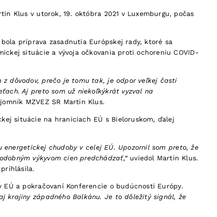
rtin Klus v utorok, 19. októbra 2021 v Luxemburgu, počas
bola príprava zasadnutia Európskej rady, ktoré sa
mickej situácie a vývoja očkovania proti ochoreniu COVID-
z dôvodov, prečo je tomu tak, je odpor veľkej časti
ťach. Aj preto som už niekoľkýkrát vyzval na
tajomník MZVEZ SR Martin Klus.
kej situácie na hraniciach EÚ s Bieloruskom, ďalej
du energetickej chudoby v celej EÚ. Upozornil som preto, že
 podobným výkyvom cien predchádzať,“
uviedol Martin Klus.
prihlásila.
u v EÚ a pokračovaní Konferencie o budúcnosti Európy
.
j krajiny západného Balkánu. Je to dôležitý signál, že