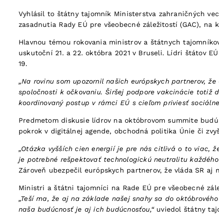
Vyhlásil to štátny tajomník Ministerstva zahraničných ve
zasadnutia Rady EÚ pre všeobecné záležitostí (GAC), na 
Hlavnou témou rokovania ministrov a štátnych tajomníkov 
uskutoční 21. a 22. októbra 2021 v Bruseli. Lídri štátov
19.
„Na rovinu som upozornil našich európskych partnerov, že
spoločnosti k očkovaniu. Širšej podpore vakcinácie totiž
koordinovaný postup v rámci EÚ s cieľom priviesť sociáln
Predmetom diskusie lídrov na októbrovom summite budú aj
pokrok v digitálnej agende, obchodná politika Únie či zvy
„Otázka vyšších cien energií je pre nás citlivá o to viac,
je potrebné rešpektovať technologickú neutralitu každéh
Zároveň ubezpečil európskych partnerov, že vláda SR aj na
Ministri a štátni tajomníci na Rade EÚ pre všeobecné zál
„Teší ma, že aj na základe našej snahy sa do októbrového
naša budúcnosť je aj ich budúcnosťou,“
uviedol štátny taj