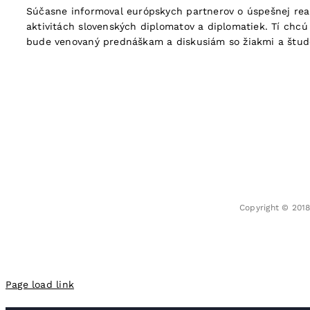
Súčasne informoval európskych partnerov o úspešnej real
aktivitách slovenských diplomatov a diplomatiek. Tí chcú
bude venovaný prednáškam a diskusiám so žiakmi a študen
Copyright © 201
Page load link