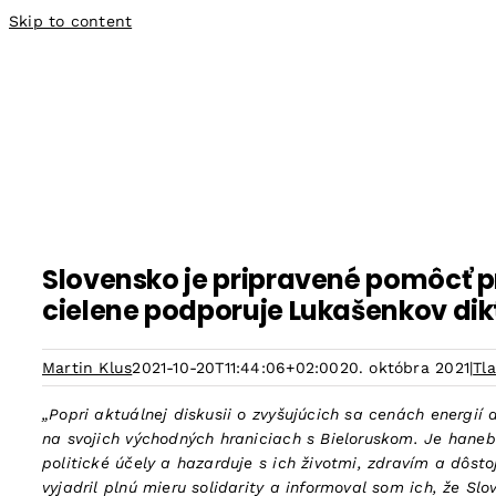
Skip to content
Slovensko je pripravené pomôcť pr
cielene podporuje Lukašenkov dikt
Martin Klus
2021-10-20T11:44:06+02:00
20. októbra 2021
|
Tl
„Popri aktuálnej diskusii o zvyšujúcich sa cenách energií
na svojich východných hraniciach s Bieloruskom. Je hane
politické účely a hazarduje s ich životmi, zdravím a dôst
vyjadril plnú mieru solidarity a informoval som ich, že Slo