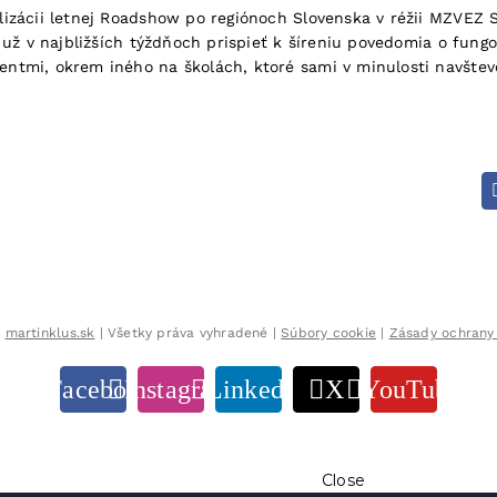
izácii letnej Roadshow po regiónoch Slovenska v réžii MZVEZ 
 už v najbližších týždňoch prispieť k šíreniu povedomia o fun
tmi, okrem iného na školách, ktoré sami v minulosti navštevo
8
martinklus.sk
| Všetky práva vyhradené |
Súbory cookie
|
Zásady ochrany
Facebook
Instagram
LinkedIn
X
YouTube
Close