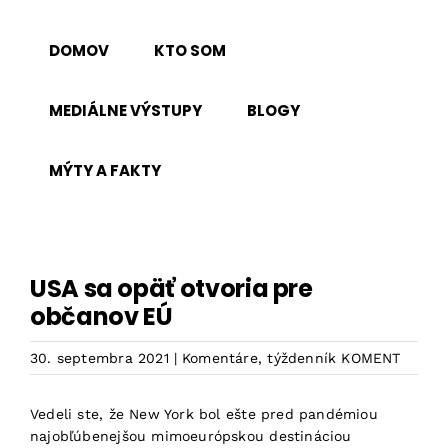
Skip
to
DOMOV
KTO SOM
content
MEDIÁLNE VÝSTUPY
BLOGY
MÝTY A FAKTY
USA sa opäť otvoria pre
občanov EÚ
30. septembra 2021
|
Komentáre
,
týždenník KOMENT
Vedeli ste, že New York bol ešte pred pandémiou
najobľúbenejšou mimoeurópskou destináciou