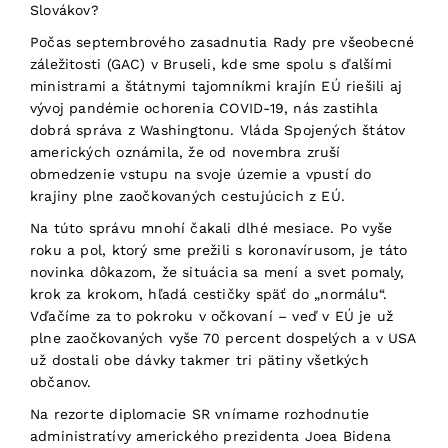
Slovákov?
Počas septembrového zasadnutia Rady pre všeobecné
záležitosti (GAC) v Bruseli, kde sme spolu s ďalšími
ministrami a štátnymi tajomníkmi krajín EÚ riešili aj
vývoj pandémie ochorenia COVID-19, nás zastihla
dobrá správa z Washingtonu. Vláda Spojených štátov
amerických oznámila, že od novembra zruší
obmedzenie vstupu na svoje územie a vpustí do
krajiny plne zaočkovaných cestujúcich z EÚ.
Na túto správu mnohí čakali dlhé mesiace. Po vyše
roku a pol, ktorý sme prežili s koronavírusom, je táto
novinka dôkazom, že situácia sa mení a svet pomaly,
krok za krokom, hľadá cestičky späť do „normálu“.
Vďačíme za to pokroku v očkovaní – veď v EÚ je už
plne zaočkovaných vyše 70 percent dospelých a v USA
už dostali obe dávky takmer tri pätiny všetkých
občanov.
Na rezorte diplomacie SR vnímame rozhodnutie
administratívy amerického prezidenta Joea Bidena