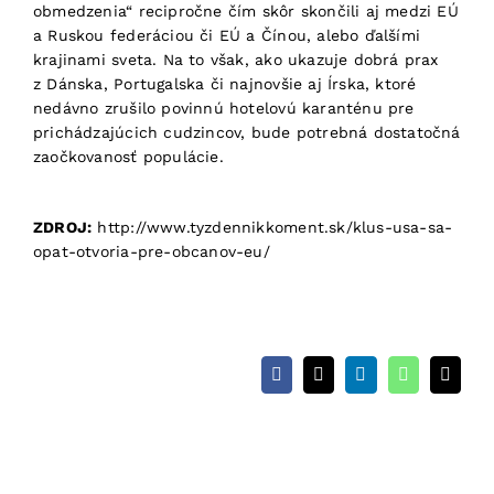
obmedzenia“ recipročne čím skôr skončili aj medzi EÚ
a Ruskou federáciou či EÚ a Čínou, alebo ďalšími
krajinami sveta. Na to však, ako ukazuje dobrá prax
z Dánska, Portugalska či najnovšie aj Írska, ktoré
nedávno zrušilo povinnú hotelovú karanténu pre
prichádzajúcich cudzincov, bude potrebná dostatočná
zaočkovanosť populácie.
ZDROJ:
http://www.tyzdennikkoment.sk/klus-usa-sa-
opat-otvoria-pre-obcanov-eu/
Facebook
X
LinkedIn
WhatsApp
Email