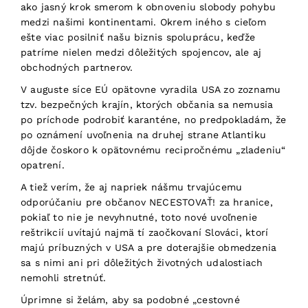
ako jasný krok smerom k obnoveniu slobody pohybu
medzi našimi kontinentami. Okrem iného s cieľom
ešte viac posilniť našu biznis spoluprácu, keďže
patríme nielen medzi dôležitých spojencov, ale aj
obchodných partnerov.
V auguste síce EÚ opätovne vyradila USA zo zoznamu
tzv. bezpečných krajín, ktorých občania sa nemusia
po príchode podrobiť karanténe, no predpokladám, že
po oznámení uvoľnenia na druhej strane Atlantiku
dôjde čoskoro k opätovnému recipročnému „zladeniu“
opatrení.
A tiež verím, že aj napriek nášmu trvajúcemu
odporúčaniu pre občanov NECESTOVAŤ! za hranice,
pokiaľ to nie je nevyhnutné, toto nové uvoľnenie
reštrikcií uvítajú najmä tí zaočkovaní Slováci, ktorí
majú príbuzných v USA a pre doterajšie obmedzenia
sa s nimi ani pri dôležitých životných udalostiach
nemohli stretnúť.
Úprimne si želám, aby sa podobné „cestovné