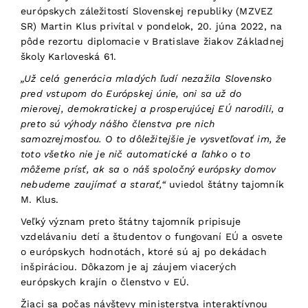
európskych záležitostí Slovenskej republiky (MZVEZ
SR) Martin Klus privítal v pondelok, 20. júna 2022, na
pôde rezortu diplomacie v Bratislave žiakov Základnej
školy Karloveská 61.
„Už celá generácia mladých ľudí nezažila Slovensko
pred vstupom do Európskej únie, oni sa už do
mierovej, demokratickej a prosperujúcej EÚ narodili, a
preto sú výhody nášho členstva pre nich
samozrejmosťou. O to dôležitejšie je vysvetľovať im, že
toto všetko nie je nič automatické a ľahko o to
môžeme prísť, ak sa o náš spoločný európsky domov
nebudeme zaujímať a starať,“
uviedol štátny tajomník
M. Klus.
Veľký význam preto štátny tajomník pripisuje
vzdelávaniu detí a študentov o fungovaní EÚ a osvete
o európskych hodnotách, ktoré sú aj po dekádach
inšpiráciou. Dôkazom je aj záujem viacerých
európskych krajín o členstvo v EÚ.
Žiaci sa počas návštevy ministerstva interaktívnou