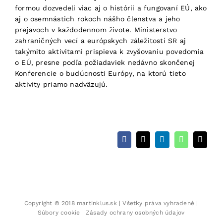
formou dozvedeli viac aj o histórii a fungovaní EÚ, ako
aj o osemnástich rokoch nášho členstva a jeho
prejavoch v každodennom živote. Ministerstvo
zahraničných vecí a európskych záležitostí SR aj
takýmito aktivitami prispieva k zvyšovaniu povedomia
o EÚ, presne podľa požiadaviek nedávno skončenej
Konferencie o budúcnosti Európy, na ktorú tieto
aktivity priamo nadväzujú.
Facebook
X
LinkedIn
WhatsApp
Email
Copyright © 2018
martinklus.sk
| Všetky práva vyhradené |
Súbory cookie
|
Zásady ochrany osobných údajov