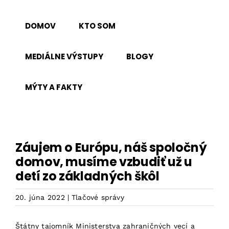
Skip
to
DOMOV
KTO SOM
content
MEDIÁLNE VÝSTUPY
BLOGY
MÝTY A FAKTY
Záujem o Európu, náš spoločný
domov, musíme vzbudiť už u
detí zo základných škôl
20. júna 2022
|
Tlačové správy
Štátny tajomník Ministerstva zahraničných vecí a