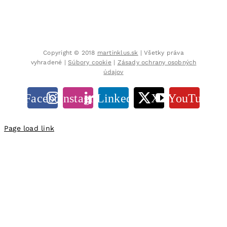
Copyright © 2018
martinklus.sk
| Všetky práva
vyhradené |
Súbory cookie
|
Zásady ochrany osobných
údajov
Facebook
Instagram
LinkedIn
X
YouTube
Page load link