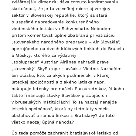
zvláštnejšiu dimenziu dáva tomuto konštatovaniu
skutočnosť, že je to vo veľkej miere aj verejný
sektor v Slovenskej republike, ktorý sa stará
o úspešné napredovanie konkurenčného
viedenského letiska vo Schwechate. Nebudem
pritom komentovať úplne zbabranú privatizáciu
„slovenského národného prepravcu – Air Slovakia“,
operujúceho na dvoch kľúčových linkách do Bruselu
a Moskvy, ktorého za výdatnej
„spolupráce“ Austrian Airlines nahradil práve
„slovenský“ SkyEurope – avšak z Viedne. Naznačím
len otázku, kto, za akých podmienok, v ktorej
leteckej spoločnosti a z akého letiska napr.
nakupuje letenky pre našich Euroúradníkov, či koho
takto financujú stovky Slovákov pracujúcich
v bruselských inštitúciách? To sa naozaj nenájde
letecká spoločnosť, ktorá by tieto lety vedela
obsluhovať priamou linkou z Bratislavy? Je toto
všetko naozaj úplná náhoda?
Čo teda pomôže zachrániť bratislavské letisko od