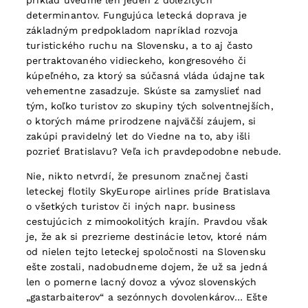
príklad uveďme len jeden z dôležitých
determinantov. Fungujúca letecká doprava je
základným predpokladom napríklad rozvoja
turistického ruchu na Slovensku, a to aj často
pertraktovaného vidieckeho, kongresového či
kúpeľného, za ktorý sa súčasná vláda údajne tak
vehementne zasadzuje. Skúste sa zamyslieť nad
tým, koľko turistov zo skupiny tých solventnejších,
o ktorých máme prirodzene najväčší záujem, si
zakúpi pravidelný let do Viedne na to, aby išli
pozrieť Bratislavu? Veľa ich pravdepodobne nebude.
Nie, nikto netvrdí, že presunom značnej časti
leteckej flotily SkyEurope airlines príde Bratislava
o všetkých turistov či iných napr. business
cestujúcich z mimookolitých krajín. Pravdou však
je, že ak si prezrieme destinácie letov, ktoré nám
od nielen tejto leteckej spoločnosti na Slovensku
ešte zostali, nadobudneme dojem, že už sa jedná
len o pomerne lacný dovoz a vývoz slovenských
„gastarbaiterov“ a sezónnych dovolenkárov… Ešte