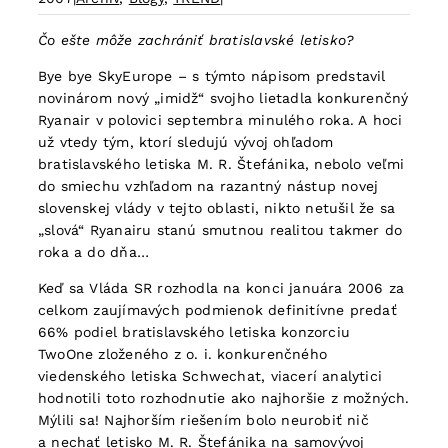
Čo ešte môže zachrániť bratislavské letisko?
Bye bye SkyEurope – s týmto nápisom predstavil
novinárom nový „imidž“ svojho lietadla konkurenčný
Ryanair v polovici septembra minulého roka. A hoci
už vtedy tým, ktorí sledujú vývoj ohľadom
bratislavského letiska M. R. Štefánika, nebolo veľmi
do smiechu vzhľadom na razantný nástup novej
slovenskej vlády v tejto oblasti, nikto netušil že sa
„slová“ Ryanairu stanú smutnou realitou takmer do
roka a do dňa…
Keď sa Vláda SR rozhodla na konci januára 2006 za
celkom zaujímavých podmienok definitívne predať
66% podiel bratislavského letiska konzorciu
TwoOne zloženého z o. i. konkurenčného
viedenského letiska Schwechat, viacerí analytici
hodnotili toto rozhodnutie ako najhoršie z možných.
Mýlili sa! Najhorším riešením bolo neurobiť nič
a nechať letisko M. R. Štefánika na samovývoj