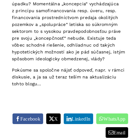
úpadku? Momentálna „koncepcia“ vychádzajúca
z princípu samofinancovania resp. úveru, resp.
financovania prostredníctvom predaja okolitých
pozemkov a „spolupráce“ letiska so súkromným
sektorom to s vysokou pravdepodobnosťou práve
pre svoju „koncepčnosť“ nebude. Existuje teda
vôbec schodné riešenie, odhliadnuc od takých
hypotetických možností ako je pád súčasnej, istým
spôsobom ideologicky obmedzenej, vlády?
Pokúsme sa spoločne nájsť odpoveď, napr. v rámci
diskusie, a ja sa už teraz teším na aktualizáciu
tohto blogu…
Facebook
X
LinkedIn
WhatsApp
Email