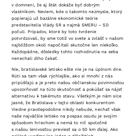
v domnení, že aj štát dokáže byť dobrým
vlastníkom. Neviem, kde o takomto nezmysle, ktorý
popierajú už bazálne ekonomické teórie
predstavitelia Vlády SR a najmä SMERU – SD
počuli. Prípadov, ktoré by toto tvrdenie
potvrdzovali, by sme totiž vo svete a zvlášť v našom
najbližšom okolí napočítali skutočne len niekoľko.
Každopádne, dôsledky tohto rozhodnutia na seba
nenechali dlho čakať.
Nie, bratislavské letisko ešte nie je na úplnom dne.
Rúti sa tam však rýchlejšie, ako si mnohí z nás
pripúšťajú a je preto našou občianskou povinnosťou
upozorňovať na túto skutočnosť a pokúšať sa nájsť
alternatívu k takémuto stavu. Všetkým je nám síce
jasné, že Bratislava v tejto oblasti konkurentom
Viedne pravdepodobne nikdy nebude, nechať však
naše najväčšie letisko na pospas osudu je svojim
spôsobom hriechom a nemá to nič spoločné
s našou lenivosťou previesť sa o 50 km ďalej. Ako