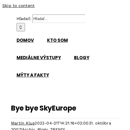
Skip to content
Hľadať:
DOMOV
KTO SOM
MEDIÁLNE VÝSTUPY
BLOGY
MÝTY A FAKTY
Bye bye SkyEurope
Martin Klus
2022-04-21T14:21:16+02:00
31. októbra
2007
|
Archív
,
Blogy
,
TREND
|