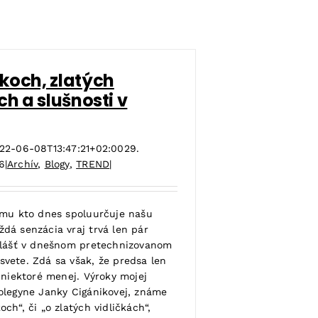
koch, zlatých
ch a slušnosti v
22-06-08T13:47:21+02:00
29.
6
|
Archív
,
Blogy
,
TREND
|
ému kto dnes spoluurčuje našu
dá senzácia vraj trvá len pár
vlášť v dnešnom pretechnizovanom
vete. Zdá sa však, že predsa len
 niektoré menej. Výroky mojej
olegyne Janky Cigánikovej, známe
ch“, či „o zlatých vidličkách“,