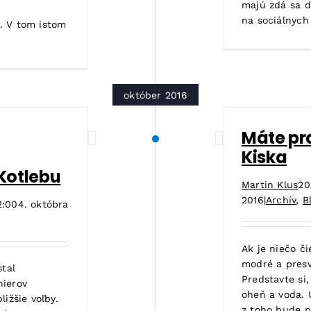
majú zdá sa d
na sociálnych [
. V tom istom
október 2016
Máte pr
Kiska
Kotlebu
Martin Klus
20
2016
|
Archív
,
B
2:00
4. októbra
Ak je niečo či
modré a presv
stal
Predstavte si
nierov
oheň a voda. U
ižšie voľby.
z toho bude p