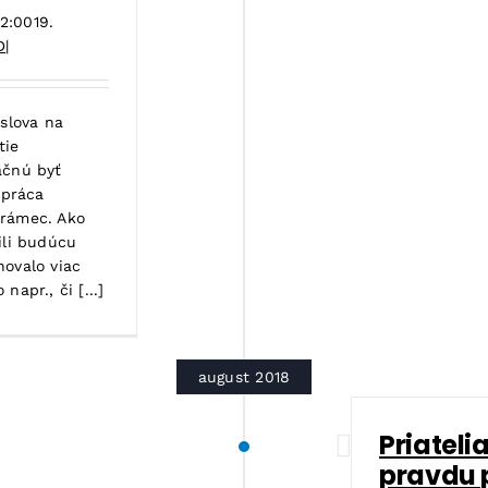
2:00
19.
D
|
oslova na
tie
ačnú byť
 práca
 rámec. Ako
ili budúcu
novalo viac
apr., či [...]
august 2018
Priateli
pravdu 