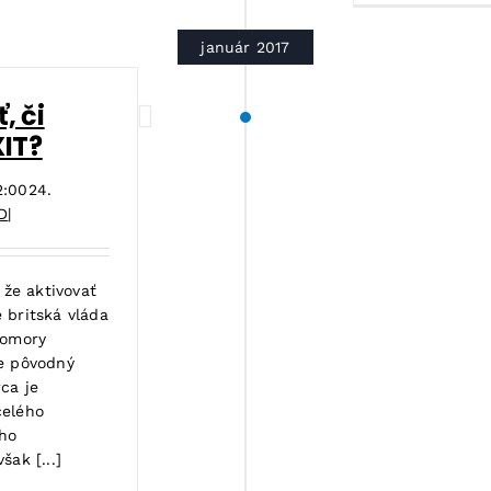
január 2017
, či
XIT?
2:00
24.
D
|
 že aktivovať
 britská vláda
komory
e pôvodný
ca je
celého
ho
ak [...]