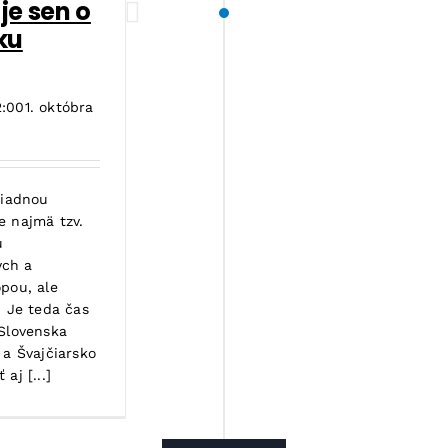
je sen o
ku
2:00
1. októbra
žiadnou
e najmä tzv.
u
ych a
pou, ale
. Je teda čas
 Slovenska
 a Švajčiarsko
aj [...]