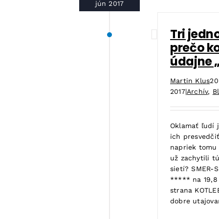
jún 2017
Tri jed
prečo ko
údajne 
Martin Klus
20
2017
|
Archív
,
B
Oklamať ľudí 
ich presvedčiť
napriek tomu 
už zachytili t
sietí? SMER-S
***** na 19,8 
strana KOTLE
dobre utajovan