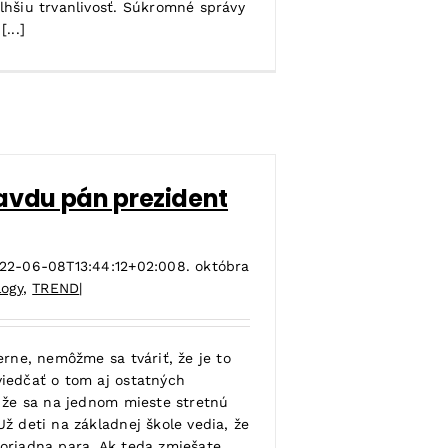
lhšiu trvanlivosť. Súkromné správy
...]
avdu pán prezident
22-06-08T13:44:12+02:00
8. októbra
logy
,
TREND
|
erne, nemôžme sa tváriť, že je to
iedčať o tom aj ostatných
, že sa na jednom mieste stretnú
ž deti na základnej škole vedia, že
oriadna para. Ak teda zmiešate