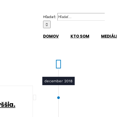
Hľadať:
DOMOV
KTO SOM
MEDIÁL
december 2018
ššia.