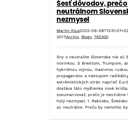
Šesť dôvodov, prečo 
neutrálnom Slovens
nezmysel
Martin Klus
2022-06-08T13:51:07+0
2017
|
Archív
,
Blogy
,
TREND
|
Sny o neutralite Slovenska nie sú 
novinkou. S Brexitom, Trumpom, al
hybridnou vojnou, masívnou rusko
propagandou a nástupom radikáln
extrémistických strán naprieč Euró
dostáva táto myšlienka nové krídla
zosumarizovať, prečo je neutrálne
holý nezmysel. 1. Rakúsko, Švédsko
sú neutrálne. Prečo by nemohlo byť 