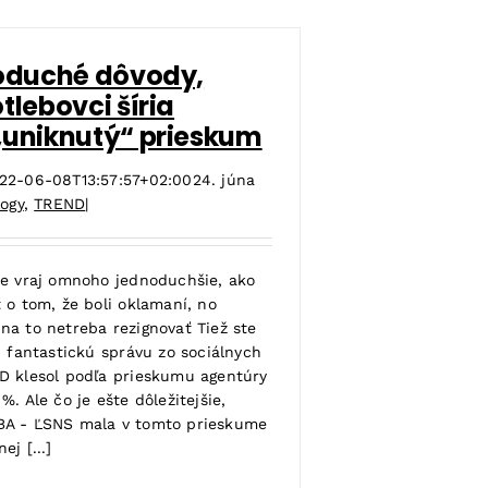
noduché dôvody,
tlebovci šíria
„uniknutý“ prieskum
22-06-08T13:57:57+02:00
24. júna
logy
,
TREND
|
je vraj omnoho jednoduchšie, ako
 o tom, že boli oklamaní, no
na to netreba rezignovať Tiež ste
ú fantastickú správu zo sociálnych
D klesol podľa prieskumu agentúry
%. Ale čo je ešte dôležitejšie,
BA - ĽSNS mala v tomto prieskume
ej [...]