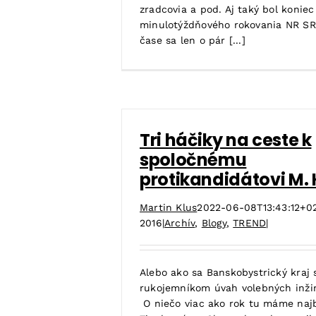
zradcovia a pod. Aj taký bol koniec
minulotýždňového rokovania NR SR
čase sa len o pár [...]
Tri háčiky na ceste k
spoločnému
protikandidátovi M. 
Martin Klus
2022-06-08T13:43:12+0
2016
|
Archív
,
Blogy
,
TREND
|
Alebo ako sa Banskobystrický kraj 
rukojemníkom úvah volebných inži
O niečo viac ako rok tu máme najbl