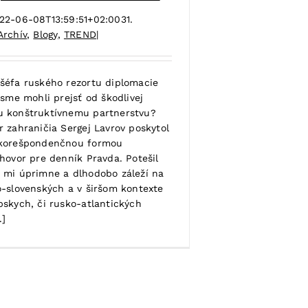
22-06-08T13:59:51+02:00
31.
Archív
,
Blogy
,
TREND
|
šéfa ruského rezortu diplomacie
 sme mohli prejsť od škodlivej
u konštruktívnemu partnerstvu?
r zahraničia Sergej Lavrov poskytol
 korešpondenčnou formou
zhovor pre denník Pravda. Potešil
 mi úprimne a dlhodobo záleží na
o-slovenských a v širšom kontexte
pskych, či rusko-atlantických
.]