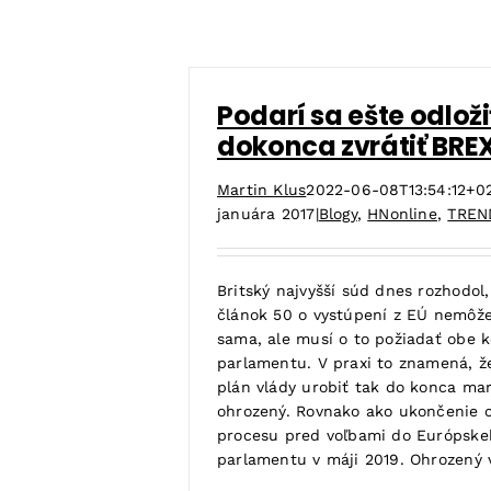
Podarí sa ešte odložiť
dokonca zvrátiť BRE
Martin Klus
2022-06-08T13:54:12+0
januára 2017
|
Blogy
,
HNonline
,
TREN
Britský najvyšší súd dnes rozhodol,
článok 50 o vystúpení z EÚ nemôže
sama, ale musí o to požiadať obe 
parlamentu. V praxi to znamená, ž
plán vlády urobiť tak do konca mar
ohrozený. Rovnako ako ukončenie 
procesu pred voľbami do Európske
parlamentu v máji 2019. Ohrozený vš