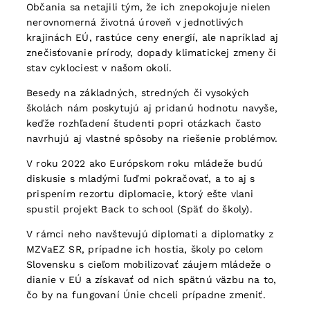
Občania sa netajili tým, že ich znepokojuje nielen
nerovnomerná životná úroveň v jednotlivých
krajinách EÚ, rastúce ceny energií, ale napríklad aj
znečisťovanie prírody, dopady klimatickej zmeny či
stav cyklociest v našom okolí.
Besedy na základných, stredných či vysokých
školách nám poskytujú aj pridanú hodnotu navyše,
keďže rozhľadení študenti popri otázkach často
navrhujú aj vlastné spôsoby na riešenie problémov.
V roku 2022 ako Európskom roku mládeže budú
diskusie s mladými ľuďmi pokračovať, a to aj s
prispením rezortu diplomacie, ktorý ešte vlani
spustil projekt Back to school (Späť do školy).
V rámci neho navštevujú diplomati a diplomatky z
MZVaEZ SR, prípadne ich hostia, školy po celom
Slovensku s cieľom mobilizovať záujem mládeže o
dianie v EÚ a získavať od nich spätnú väzbu na to,
čo by na fungovaní Únie chceli prípadne zmeniť.