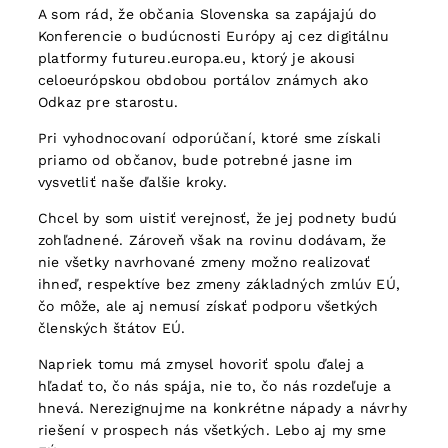
A som rád, že občania Slovenska sa zapájajú do
Konferencie o budúcnosti Európy aj cez digitálnu
platformy futureu.europa.eu, ktorý je akousi
celoeurópskou obdobou portálov známych ako
Odkaz pre starostu.
Pri vyhodnocovaní odporúčaní, ktoré sme získali
priamo od občanov, bude potrebné jasne im
vysvetliť naše ďalšie kroky.
Chcel by som uistiť verejnosť, že jej podnety budú
zohľadnené. Zároveň však na rovinu dodávam, že
nie všetky navrhované zmeny možno realizovať
ihneď, respektíve bez zmeny základných zmlúv EÚ,
čo môže, ale aj nemusí získať podporu všetkých
členských štátov EÚ.
Napriek tomu má zmysel hovoriť spolu ďalej a
hľadať to, čo nás spája, nie to, čo nás rozdeľuje a
hnevá. Nerezignujme na konkrétne nápady a návrhy
riešení v prospech nás všetkých. Lebo aj my sme