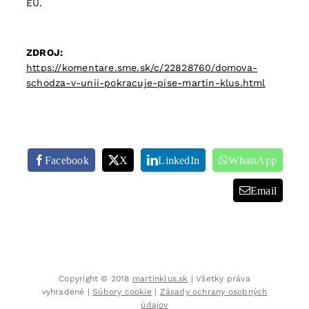
EÚ.
ZDROJ:
https://komentare.sme.sk/c/22828760/domova-
schodza-v-unii-pokracuje-pise-martin-klus.html
Facebook
X
LinkedIn
WhatsApp
Email
Copyright © 2018
martinklus.sk
| Všetky práva
vyhradené |
Súbory cookie
|
Zásady ochrany osobných
údajov