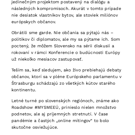
jedinečným projektom postavený na dialógu a
následných kompromisoch. Akurát v tomto prípade
nie desiatok vlastníkov bytov, ale stoviek miliónov
európskych občanov.
Obrátili sme garde. Nie občania sa pýtajú nás –
politikov či diplomatov, ale my sa pýtame ich. Som
poctený, že môžem Slovensko na sérii diskusií a
rokovaní v rámci Konferencie o budúcnosti Európy
už niekoľko mesiacov zastupovať.
Teším sa, keď sledujem, ako živo prebiehajú debaty
občanov, ktorí sa v pléne Európskeho parlamentu v
Štrasburgu schádzajú zo všetkých kútov starého
kontinentu.
Letné turné po slovenských regiónoch, známe ako
Roadshow #MYSMEEÚ, prinieslo nielen množstvo
podnetov, ale aj príjemných stretnutí. V čase
pandémie a častých „online mítingov“ to bolo
skutočne osviežujúce.