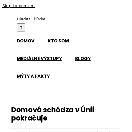
Skip to content
Hľadať:
DOMOV
KTO SOM
MEDIÁLNE VÝSTUPY
BLOGY
MÝTY A FAKTY
Domová schôdza v Únii
pokračuje