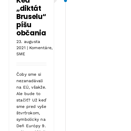
Keď
„diktát
Bruselu“
píšu
občania
23. augusta
2021
|
Komentáre
,
SME
Čoby sme si
nezanadávali
na EÚ, všakže.
Ale bude to
stačiť? Už keď
sme pred vyše
štvrťrokom,
symbolicky na
Deň Európy 9.