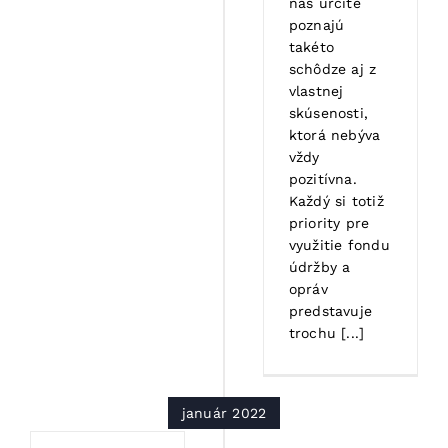
nás určite
poznajú
takéto
schôdze aj z
vlastnej
skúsenosti,
ktorá nebýva
vždy
pozitívna.
Každý si totiž
priority pre
využitie fondu
údržby a
opráv
predstavuje
trochu [...]
január 2022