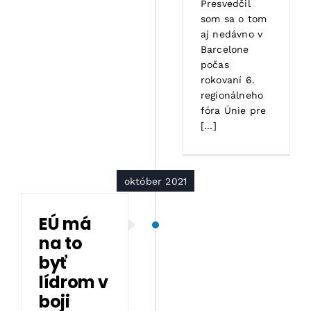
Presvedčil
som sa o tom
aj nedávno v
Barcelone
počas
rokovaní 6.
regionálneho
fóra Únie pre
[...]
október 2021
EÚ má
na to
byť
lídrom v
boji