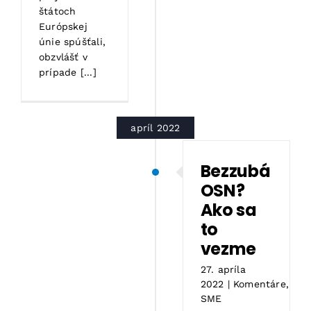
štátoch
Európskej
únie spúšťali,
obzvlášť v
prípade [...]
apríl 2022
Bezzubá
OSN?
Ako sa
to
vezme
27. apríla
2022
|
Komentáre
,
SME