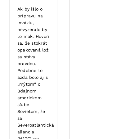
Ak by išlo o
prípravu na
inváziu,
nevyzeralo by
to inak. Hovorí
sa, že stokrát
opakovaná lož
sa stáva
pravdou.
Podobne to
azda bolo aj s
„mýtom“ o
údajnom
americkom
sľube
Sovietom, že
sa
Severoatlantická
aliancia
(NATO) po