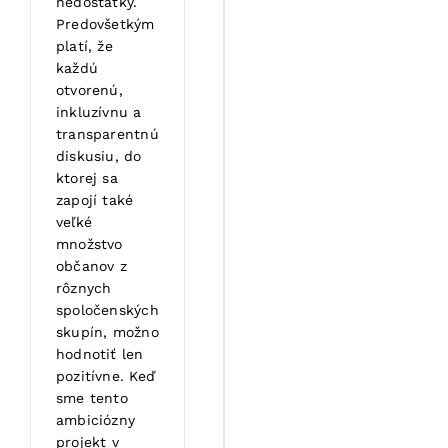
nedostatky.
Predovšetkým
platí, že
každú
otvorenú,
inkluzívnu a
transparentnú
diskusiu, do
ktorej sa
zapojí také
veľké
množstvo
občanov z
rôznych
spoločenských
skupín, možno
hodnotiť len
pozitívne. Keď
sme tento
ambiciózny
projekt v