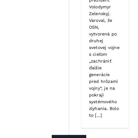
Volodymyr
Zelenskyj.
Varoval, že
OSN,
vytvorená po
druhej
svetovej vojne
s cieľom
„zachrániť
ďalšie
generácie
pred hrôzami
vojny“, je na
pokraji
systémového
zlyhania. Bolo
to [...]