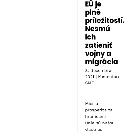
EÚ je
plné
príležitostí.
Nesmú
ich
zatieniť
vojny a
migrácia
8. decembra
2021
|
Komentáre
,
SME
Mier a
prosperita za
hranicami
Únie sú našou
vlastnou