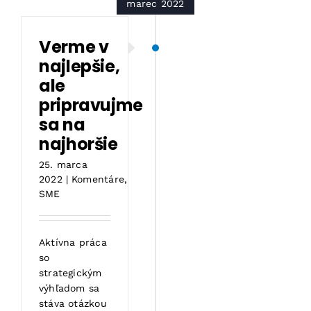
marec 2022
Verme v
najlepšie,
ale
pripravujme
sa na
najhoršie
25. marca
2022
|
Komentáre
,
SME
Aktívna práca
so
strategickým
výhľadom sa
stáva otázkou