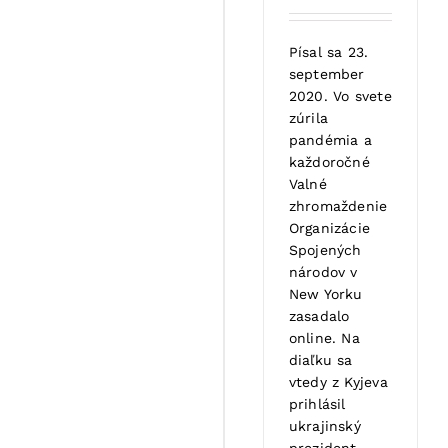
Písal sa 23.
september
2020. Vo svete
zúrila
pandémia a
každoročné
Valné
zhromaždenie
Organizácie
Spojených
národov v
New Yorku
zasadalo
online. Na
diaľku sa
vtedy z Kyjeva
prihlásil
ukrajinský
prezident