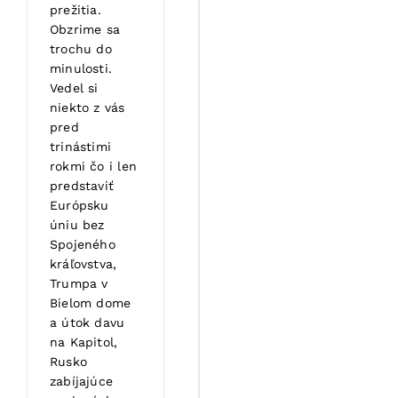
prežitia.
Obzrime sa
trochu do
minulosti.
Vedel si
niekto z vás
pred
trinástimi
rokmi čo i len
predstaviť
Európsku
úniu bez
Spojeného
kráľovstva,
Trumpa v
Bielom dome
a útok davu
na Kapitol,
Rusko
zabíjajúce