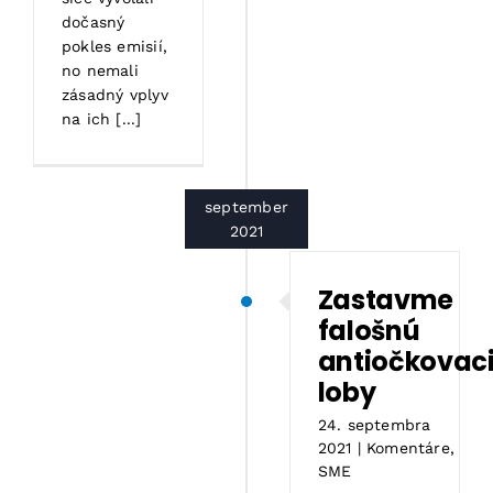
dočasný
pokles emisií,
no nemali
zásadný vplyv
na ich [...]
september
2021
Zastavme
falošnú
antiočkovac
loby
24. septembra
2021
|
Komentáre
,
SME