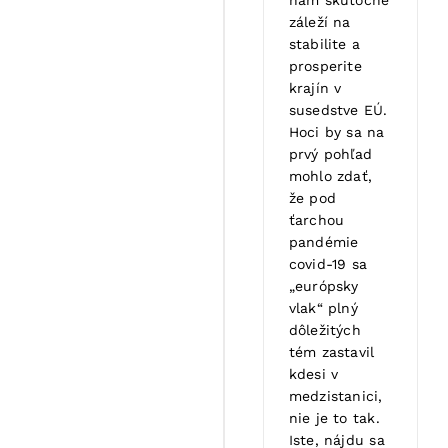
záleží na
stabilite a
prosperite
krajín v
susedstve EÚ.
Hoci by sa na
prvý pohľad
mohlo zdať,
že pod
ťarchou
pandémie
covid-19 sa
„európsky
vlak“ plný
dôležitých
tém zastavil
kdesi v
medzistanici,
nie je to tak.
Iste, nájdu sa