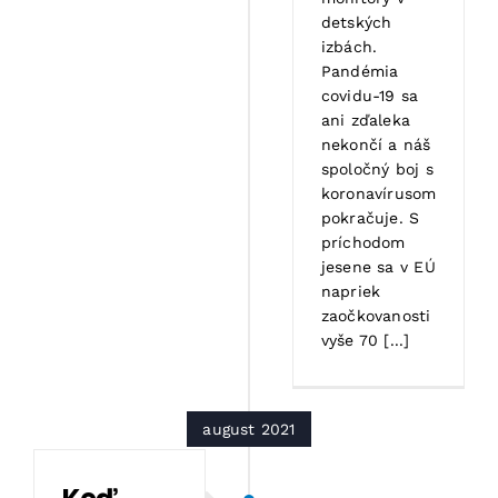
detských
izbách.
Pandémia
covidu-19 sa
ani zďaleka
nekončí a náš
spoločný boj s
koronavírusom
pokračuje. S
príchodom
jesene sa v EÚ
napriek
zaočkovanosti
vyše 70 [...]
august 2021