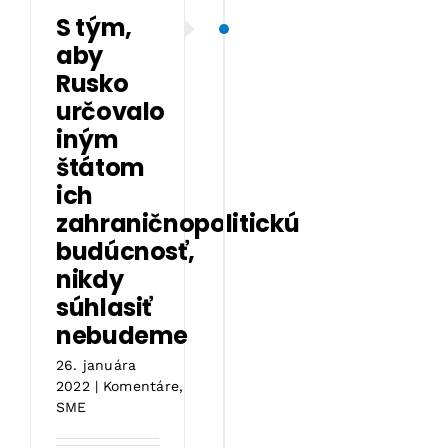
S tým,
aby
Rusko
určovalo
iným
štátom
ich
zahraničnopolitickú
budúcnosť,
nikdy
súhlasiť
nebudeme
26. januára
2022
|
Komentáre
,
SME