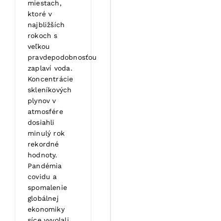
miestach,
ktoré v
najbližších
rokoch s
veľkou
pravdepodobnosťou
zaplaví voda.
Koncentrácie
skleníkových
plynov v
atmosfére
dosiahli
minulý rok
rekordné
hodnoty.
Pandémia
covidu a
spomalenie
globálnej
ekonomiky
síce vyvolali