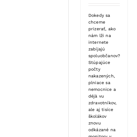
Dokedy sa
chceme
prizerať, ako
nám lži na
internete
zabíjajú
spoluobčanov?
Stúpajúce
počty
nakazených,
plniace sa
nemocnice a
déjà vu
zdravotníkov,
ale aj tisíce
školákov
znovu
odkázané na
monitory v