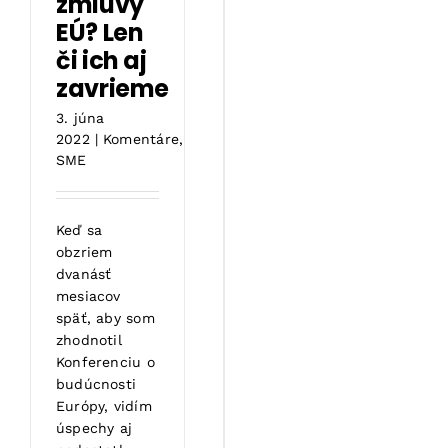
zmluvy
EÚ? Len
či ich aj
zavrieme
3. júna
2022
|
Komentáre
,
SME
Keď sa
obzriem
dvanásť
mesiacov
späť, aby som
zhodnotil
Konferenciu o
budúcnosti
Európy, vidím
úspechy aj