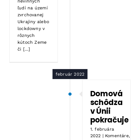
nevinných
ľudí na území
zvrchovanej
Ukrajiny alebo
lockdowny v
rôznych
kútoch Zeme
či [...]
február 2022
Domová
schôdza
v Únii
pokračuje
1. februára
2022
|
Komentáre
,