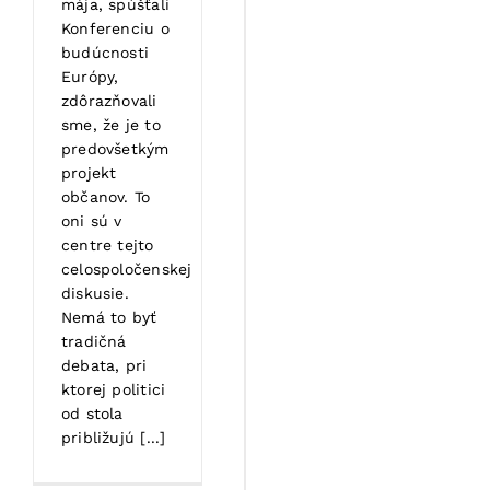
mája, spúšťali
Konferenciu o
budúcnosti
Európy,
zdôrazňovali
sme, že je to
predovšetkým
projekt
občanov. To
oni sú v
centre tejto
celospoločenskej
diskusie.
Nemá to byť
tradičná
debata, pri
ktorej politici
od stola
približujú [...]