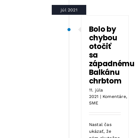
júl 2021
Bolo by
chybou
otočiť
sa
západnému
Balkánu
chrbtom
11. júla
2021
|
Komentáre
,
SME
Nastal čas
ukázať, že
nám skutočne