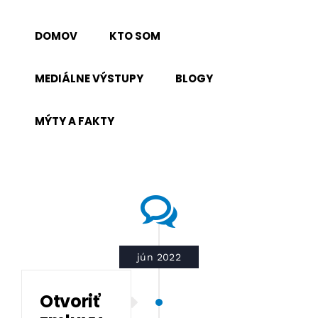
Skip
to
DOMOV
KTO SOM
content
MEDIÁLNE VÝSTUPY
BLOGY
MÝTY A FAKTY
jún 2022
Otvoriť