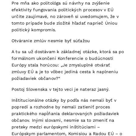
Pre mňa ako politológa sú návrhy na zvýšenie
efektivity fungovania politických procesov v EÚ
určite zaujímavé, no zároveň si uvedomujem, že v
tomto prípade bude zložité hľadať naprieč Úniou
politický kompromis.
Otváranie zmlúv nesmie byť súťažou
A tu sa už dostávam k základnej otázke, ktorá sa po
formálnom ukončení Konferencie o budúcnosti
Európy stala horúcou: „Je zmysluplné otvárať
zmluvy EÚ a je to vôbec jediná cesta k naplneniu
požiadaviek občanov?“
Postoj Slovenska v tejto veci je nateraz jasný.
Inštitucionálne otázky by podľa nás nemali byť v
popredí a rozhodne by nemali zatieniť proces
praktického napĺňania deklarovaných požiadaviek
občanov. Inými slovami, nesmie sa to zmeniť na
preteky medzi európskymi inštitúciami –
Európskym parlamentom, Komisiou a Radou EÚ – o