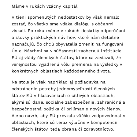
Máme v rukách vzácny kapitál
V tieni spomenutých nedostatkov by však nemalo
zostať, čo všetko sme vďaka dialógu s občanmi
získali. Po roku máme v rukách desiatky odporúčaní
a stovky praktických návrhov, ktoré nám detailne
naznačujú, čo chcú obyvatelia zmeniť na fungovaní
Únie. Návrhmi sa v súčasnosti zaoberajú inštitúcie
EÚ aj vlády členských štátov, ktoré sa zaviazali, že
verejnosťou vyjadrenú vôľu premenia na výsledky v
konkrétnych oblastiach každodenného života.
Na stole je však napríklad aj požiadavka na
odstránenie potreby jednomyseľnosti členských
štátov EÚ v hlasovaniach o citlivých oblastiach,
akými sú dane, sociálne zabezpečenie, zahraničná a
bezpečnostná politika či prijímanie nových členov.
Alebo návrh, aby EÚ prevzala väčšiu zodpovednosť v
oblastiach, ktoré sú teraz výlučne v kompetencii
členských štátov, teda obrana či zdravotníctvo.