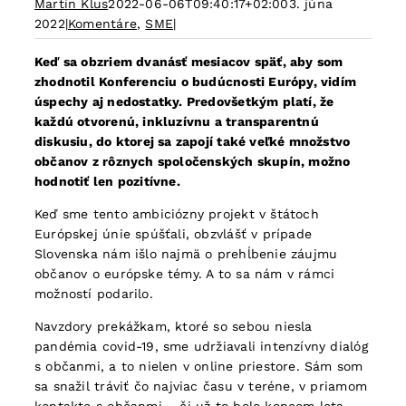
Martin Klus
2022-06-06T09:40:17+02:00
3. júna
2022
|
Komentáre
,
SME
|
Keď sa obzriem dvanásť mesiacov späť, aby som
zhodnotil Konferenciu o budúcnosti Európy, vidím
úspechy aj nedostatky. Predovšetkým platí, že
každú otvorenú, inkluzívnu a transparentnú
diskusiu, do ktorej sa zapojí také veľké množstvo
občanov z rôznych spoločenských skupín, možno
hodnotiť len pozitívne.
Keď sme tento ambiciózny projekt v štátoch
Európskej únie spúšťali, obzvlášť v prípade
Slovenska nám išlo najmä o prehĺbenie záujmu
občanov o európske témy. A to sa nám v rámci
možností podarilo.
Navzdory prekážkam, ktoré so sebou niesla
pandémia covid-19, sme udržiavali intenzívny dialóg
s občanmi, a to nielen v online priestore. Sám som
sa snažil tráviť čo najviac času v teréne, v priamom