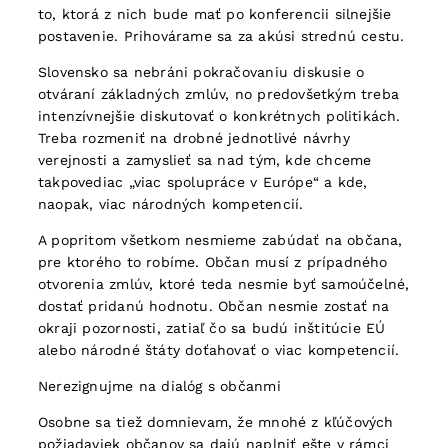
to, ktorá z nich bude mať po konferencii silnejšie
postavenie. Prihovárame sa za akúsi strednú cestu.
Slovensko sa nebráni pokračovaniu diskusie o
otváraní základných zmlúv, no predovšetkým treba
intenzívnejšie diskutovať o konkrétnych politikách.
Treba rozmeniť na drobné jednotlivé návrhy
verejnosti a zamyslieť sa nad tým, kde chceme
takpovediac „viac spolupráce v Európe“ a kde,
naopak, viac národných kompetencií.
A popritom všetkom nesmieme zabúdať na občana,
pre ktorého to robíme. Občan musí z prípadného
otvorenia zmlúv, ktoré teda nesmie byť samoúčelné,
dostať pridanú hodnotu. Občan nesmie zostať na
okraji pozornosti, zatiaľ čo sa budú inštitúcie EÚ
alebo národné štáty doťahovať o viac kompetencií.
Nerezignujme na dialóg s občanmi
Osobne sa tiež domnievam, že mnohé z kľúčových
požiadaviek občanov sa dajú naplniť ešte v rámci