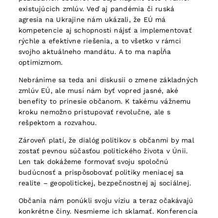
existujúcich zmlúv. Veď aj pandémia či ruská
agresia na Ukrajine nám ukázali, že EÚ má
kompetencie aj schopnosti nájsť a implementovať
rýchle a efektívne riešenia, a to všetko v rámci
svojho aktuálneho mandátu. A to ma napĺňa
optimizmom.
Nebránime sa teda ani diskusii o zmene základných
zmlúv EÚ, ale musí nám byť vopred jasné, aké
benefity to prinesie občanom. K takému vážnemu
kroku nemožno pristupovať revolučne, ale s
rešpektom a rozvahou.
Zároveň platí, že dialóg politikov s občanmi by mal
zostať pevnou súčasťou politického života v Únii.
Len tak dokážeme formovať svoju spoločnú
budúcnosť a prispôsobovať politiky meniacej sa
realite – geopolitickej, bezpečnostnej aj sociálnej.
Občania nám ponúkli svoju víziu a teraz očakávajú
konkrétne činy. Nesmieme ich sklamať. Konferencia