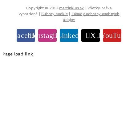
Copyright © 2018
martinklus.sk
| Všetky práva
vyhradené |
Súbory cookie
|
Zásady ochrany osobných
údajov
Facebook
Instagram
LinkedIn
X
YouTube
Page load link