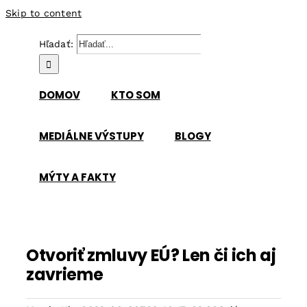
Skip to content
Hľadať:
DOMOV
KTO SOM
MEDIÁLNE VÝSTUPY
BLOGY
MÝTY A FAKTY
Otvoriť zmluvy EÚ? Len či ich aj
zavrieme