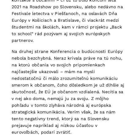
kontakte s občanmi – či už to bolo koncom leta
2021 na Roadshow po Slovensku, alebo nedávno na
Festivale letectva v Piešťanoch, na oslavách Dňa
Európy v Košiciach a Bratislave, či viackrát medzi
študentmi na školách, kam v rámci projektu „Back
to school“ rád pozývam aj svojich európskych
partnerov.
Na druhej strane Konferencia o budúcnosti Európy
nebola bezchybná. Neraz krívala práve na tú nohu,
na ktorú občania vo svojich pripomienkach
najčastejšie ukazovali – mám na mysli
nedostatočnú či málo zrozumiteľnú komunikáciu
smerom k občanom, čoho dôsledkom je už dlhšie aj
skutočnosť, že EÚ je občanom vzdialená. Necítia sa
v nej ako doma, nemajú ju za svoju. Z môjho
pohľadu v tomto zlyháva národná aj európska
strategická komunikácia. Verím však, že sa nám
tento negatívny trend, ktorý sa na Slovensku
prejavuje napríklad aj nízkou účasťou v
eurovoľbách, podarí zvrátiť.