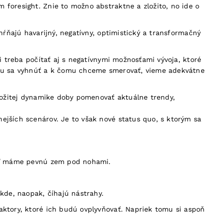
foresight. Znie to možno abstraktne a zložito, no ide o
hŕňajú havarijný, negatívny, optimistický a transformačný
i treba počítať aj s negatívnymi možnosťami vývoja, ktoré
čomu sa vyhnúť a k čomu chceme smerovať, vieme adekvátne
zložitej dynamike doby pomenovať aktuálne trendy,
ejších scenárov. Je to však nové status quo, s ktorým sa
keď máme pevnú zem pod nohami.
kde, naopak, číhajú nástrahy.
aktory, ktoré ich budú ovplyvňovať. Napriek tomu si aspoň