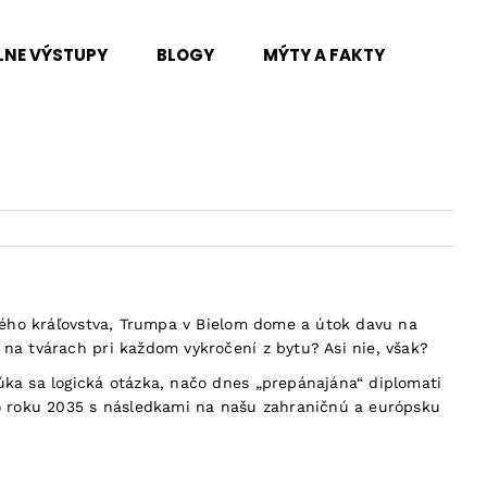
LNE VÝSTUPY
BLOGY
MÝTY A FAKTY
eného kráľovstva, Trumpa v Bielom dome a útok davu na
na tvárach pri každom vykročení z bytu? Asi nie, však?
úka sa logická otázka, načo dnes „prepánajána“ diplomati
o roku 2035 s následkami na našu zahraničnú a európsku