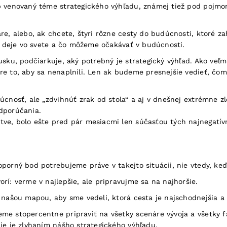
 venovaný téme strategického výhľadu, známej tiež pod pojmom 
e, alebo, ak chcete, štyri rôzne cesty do budúcnosti, ktoré za
ti deje vo svete a čo môžeme očakávať v budúcnosti.
sku, podčiarkuje, aký potrebný je strategický výhľad. Ako veľm
pre to, aby sa nenaplnili. Len ak budeme presnejšie vedieť, 
úcnosť, ale „zdvihnúť zrak od stola“ a aj v dnešnej extrémne 
dporúčania.
ve, bolo ešte pred pár mesiacmi len súčasťou tých najnegatívn
oporný bod potrebujeme práve v takejto situácii, nie vtedy, 
rí: verme v najlepšie, ale pripravujme sa na najhoršie.
 našou mapou, aby sme vedeli, ktorá cesta je najschodnejšia a 
me stopercentne pripraviť na všetky scenáre vývoja a všetky f
ie je zlyhaním nášho strategického výhľadu.