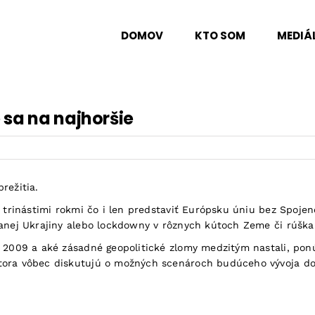
DOMOV
KTO SOM
MEDIÁ
 sa na najhoršie
režitia.
d trinástimi rokmi čo i len predstaviť Európsku úniu bez Spoj
anej Ukrajiny alebo lockdowny v rôznych kútoch Zeme či rúška 
u 2009 a aké zásadné geopolitické zlomy medzitým nastali, pon
ktora vôbec diskutujú o možných scenároch budúceho vývoja d