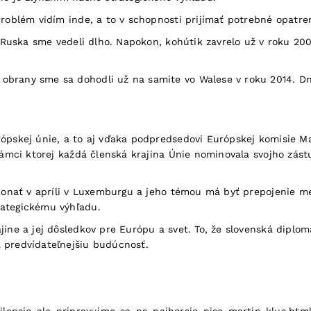
roblém vidím inde, a to v schopnosti prijímať potrebné opatren
d Ruska sme vedeli dlho. Napokon, kohútik zavrelo už v roku 20
obrany sme sa dohodli už na samite vo Walese v roku 2014. D
ópskej únie, a to aj vďaka podpredsedovi Európskej komisie Ma
 rámci ktorej každá členská krajina Únie nominovala svojho zás
 konať v apríli v Luxemburgu a jeho témou má byť prepojenie me
rategickému výhľadu.
jine a jej dôsledkov pre Európu a svet. To, že slovenská diplo
 predvídateľnejšiu budúcnosť.