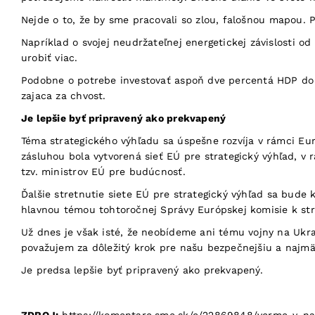
Nejde o to, že by sme pracovali so zlou, falošnou mapou. P
Napríklad o svojej neudržateľnej energetickej závislosti o
urobiť viac.
Podobne o potrebe investovať aspoň dve percentá HDP do 
zajaca za chvost.
Je lepšie byť pripravený ako prekvapený
Téma strategického výhľadu sa úspešne rozvíja v rámci Eur
zásluhou bola vytvorená sieť EÚ pre strategický výhľad, v
tzv. ministrov EÚ pre budúcnosť.
Ďalšie stretnutie siete EÚ pre strategický výhľad sa bude
hlavnou témou tohtoročnej Správy Európskej komisie k st
Už dnes je však isté, že neobídeme ani tému vojny na Ukra
považujem za dôležitý krok pre našu bezpečnejšiu a najmä
Je predsa lepšie byť pripravený ako prekvapený.