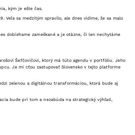
ia, kým je ešte čas.
09. Veľa sa medzitým spravilo, ale dnes vidíme, že sa malo
nes dobiehame zameškané a je otázne, či len nechytáme
rošovi Šefčovičovi, ktorý má túto agendu v portfóliu. Jeho
tupcu. Je mi cťou zastupovať Slovensko v tejto platforme
dzi zelenou a digitálnou transformáciou, ktorá bude aj
macia bude pri tom a nezabúda na strategický výhľad,