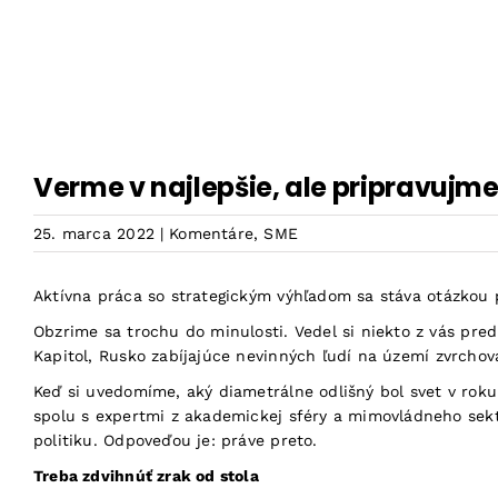
Skip
to
content
Verme v najlepšie, ale pripravujme
25. marca 2022
|
Komentáre
,
SME
Aktívna práca so strategickým výhľadom sa stáva otázkou p
Obzrime sa trochu do minulosti. Vedel si niekto z vás pre
Kapitol, Rusko zabíjajúce nevinných ľudí na území zvrchov
Keď si uvedomíme, aký diametrálne odlišný bol svet v rok
spolu s expertmi z akademickej sféry a mimovládneho se
politiku. Odpoveďou je: práve preto.
Treba zdvihnúť zrak od stola