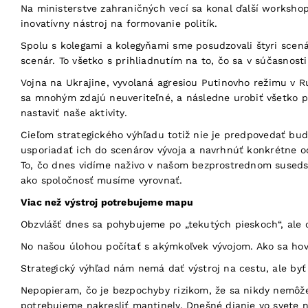
Na ministerstve zahraničných vecí sa konal ďalší workshop
inovatívny nástroj na formovanie politík.
Spolu s kolegami a kolegyňami sme posudzovali štyri scenár
scenár. To všetko s prihliadnutím na to, čo sa v súčasnos
Vojna na Ukrajine, vyvolaná agresiou Putinovho režimu v Ru
sa mnohým zdajú neuveriteľné, a následne urobiť všetko 
nastaviť naše aktivity.
Cieľom strategického výhľadu totiž nie je predpovedať bud
usporiadať ich do scenárov vývoja a navrhnúť konkrétne o
To, čo dnes vidíme naživo v našom bezprostrednom susedst
ako spoločnosť musíme vyrovnať.
Viac než výstroj potrebujeme mapu
Obzvlášť dnes sa pohybujeme po „tekutých pieskoch“, ale 
No našou úlohou počítať s akýmkoľvek vývojom. Ako sa hovo
Strategický výhľad nám nemá dať výstroj na cestu, ale byť
Nepopieram, čo je bezpochyby rizikom, že sa nikdy nemôže
potrebujeme nakresliť mantinely. Dnešné dianie vo svete n