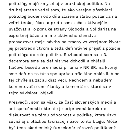
politológ, majú zmysel aj v praktickej politike. Na
druhej strane vedel som, že ako verejne pôsobiaci
politológ budem odo dňa zloženia sľubu poslanca na
veľmi tenkej čiare a preto som začal aktívnejšie
uvažovať aj o ponuke strany Sloboda a Solidarita na
expertnej báze a mimo aktívneho členstva
presadzovať moje návrhy na zmeny vo verejnom živote
jej prostredníctvom a teda definitívne prejsť z pozície
politológa do role politika. Rozhodol som sa a 3.
decembra sme sa definitívne dohodli a ohlásili
tlačovú besedu pre médiá priamo v NR SR, na ktorej
sme deň na to túto spoluprácu oficiálne ohlásili. A od
tej chvíle sa začali diať veci. Nechcem a nebudem
komentovať rôzne články a komentáre, ktoré sa v
tejto súvislosti objavili.
Presvedčil som sa však, že časť slovenských médií a
ani spoločnosti ešte nie je pripravená korektne
diskutovať na tému odbornosť v politike, ktorá úzko
súvisí aj s otázkou tvoriacej názov tohto blogu. Môže
byť teda akademický funkcionár zároveň politikom?