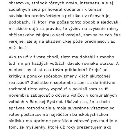
obrazovky, stránok rôznych novín, internetu, ale aj
sociálnych sietí prihováral občanom k témam
súvisiacim predovšetkým s politikou v rôznych jej
podobách. Tí, ktorí ma počas tohto obdobia sledovali,
mi akiste dajú za pravdu, že výziev na zvýšenie miery
občianskeho záujmu o veci verejné, som sa za ten čas
verejne, ale aj na akademickej pôde predniesol viac
než dosť.
Ako to už v živote chodí, tieto ma dobehli a mnoho
ľudí mi pri každých voľbách dávalo rovnakú otázku. A
nechcel by si ísť ostatným príkladom? Prejsť od
kritiky a ponuky spôsobov zmeny k ich skutočnej
realizácii? Začiatkom septembra som sa definitívne
rozhodol tieto výzvy vypočuť a pokúsil som sa 15.
novembra zabojovať o dôveru voličov v komunálnych
voľbách v Banskej Bystrici. Ukázalo sa, že to bolo
správne rozhodnutie a moje suverénne víťazstvo vo
voľbe poslancov na najväčšom banskobystrickom
sídlisku ma úprimne potešilo a zároveň povzbudilo v
tom, že myšlienky, ktoré už roky prezentujem ako