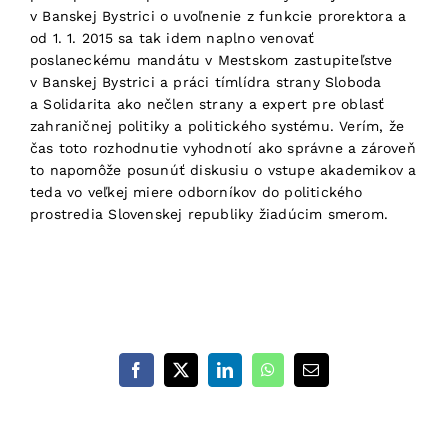
v Banskej Bystrici o uvoľnenie z funkcie prorektora a
od 1. 1. 2015 sa tak idem naplno venovať
poslaneckému mandátu v Mestskom zastupiteľstve
v Banskej Bystrici a práci tímlídra strany Sloboda
a Solidarita ako nečlen strany a expert pre oblasť
zahraničnej politiky a politického systému. Verím, že
čas toto rozhodnutie vyhodnotí ako správne a zároveň
to napomôže posunúť diskusiu o vstupe akademikov a
teda vo veľkej miere odborníkov do politického
prostredia Slovenskej republiky žiadúcim smerom.
Facebook
X
LinkedIn
WhatsApp
Email