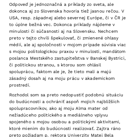
Odpoveď je jednoznačná a príklady zo sveta, ale
dokonca aj zo Slovenska hovoria tiež jasnou rečou. V
USA, resp. západnej alebo severnej Európe, či v ČR je
to úplne bežná vec. Dokonca príklady nájdeme v
minulosti či súčasnosti aj na Slovensku. Nechcem
preto v tejto chvíli špekulovať, či zmienené ohlasy
médií, ale aj spoločnosti v mojom prípade súvisia viac
s mojou politologickou praxou v minulosti, mandátom
poslanca Mestského zastupiteľstva v Banskej Bystrici,
či politickou stranou, s ktorou som ohlásil
spoluprácu, faktom ale je, že tieto mali a majú
zásadný dosah aj na moju prácu v akademickom
prostredí.
Rozhodol som sa preto nedopustiť podobnú situáciu
do budúcnosti a ochrániť aspoň mojich najbližších
spolupracovníkov, ako aj moju Alma mater od
nežiadúceho politického a mediálneho vplyvu
spojeného s mojou osobou a politickými aktivitami,
ktoré mienim do budúcnosti realizovať. Zajtra ráno
preto požiadam p. rektora Univerzity Matej Bela