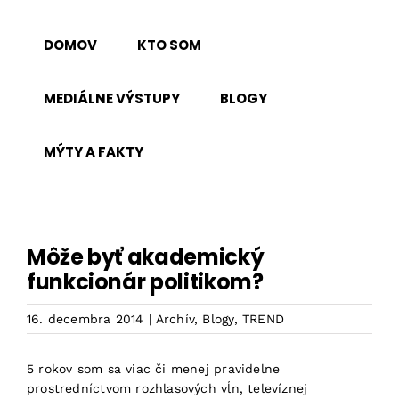
Skip
to
DOMOV
KTO SOM
content
MEDIÁLNE VÝSTUPY
BLOGY
MÝTY A FAKTY
Môže byť akademický
funkcionár politikom?
16. decembra 2014
|
Archív
,
Blogy
,
TREND
5 rokov som sa viac či menej pravidelne
prostredníctvom rozhlasových vĺn, televíznej