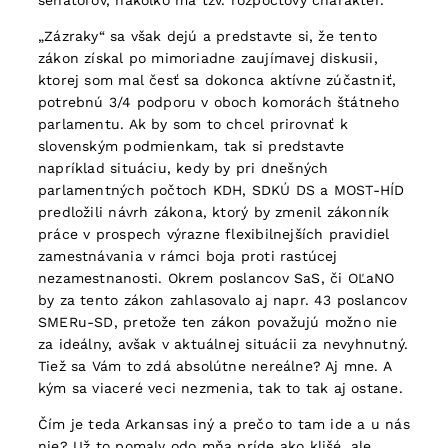
senátorov, nakoľko má tzv. rozpočtový charakter.
„Zázraky“ sa však dejú a predstavte si, že tento
zákon získal po mimoriadne zaujímavej diskusii,
ktorej som mal česť sa dokonca aktívne zúčastniť,
potrebnú 3/4 podporu v oboch komorách štátneho
parlamentu. Ak by som to chcel prirovnať k
slovenským podmienkam, tak si predstavte
napríklad situáciu, kedy by pri dnešných
parlamentných počtoch KDH, SDKÚ DS a MOST-HÍD
predložili návrh zákona, ktorý by zmenil zákonník
práce v prospech výrazne flexibilnejších pravidiel
zamestnávania v rámci boja proti rastúcej
nezamestnanosti. Okrem poslancov SaS, či OĽaNO
by za tento zákon zahlasovalo aj napr. 43 poslancov
SMERu-SD, pretože ten zákon považujú možno nie
za ideálny, avšak v aktuálnej situácii za nevyhnutný.
Tiež sa Vám to zdá absolútne nereálne? Aj mne. A
kým sa viaceré veci nezmenia, tak to tak aj ostane.
Čím je teda Arkansas iný a prečo to tam ide a u nás
nie? Už to pomaly odo mňa príde ako klišé, ale