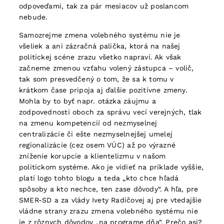
odpoveďami, tak za pár mesiacov už poslancom
nebude.
Samozrejme zmena volebného systému nie je
všeliek a ani zázračná palička, ktorá na našej
politickej scéne zrazu všetko napraví. Ak však
začneme zmenou vzťahu volený zástupca – volič,
tak som presvedčený o tom, že sa k tomu v
krátkom čase pripoja aj ďalšie pozitívne zmeny.
Mohla by to byť napr. otázka záujmu a
zodpovednosti oboch za správu vecí verejných, tlak
na zmenu kompetencií od nezmyselnej
centralizácie či ešte nezmyselnejšej umelej
regionalizácie (cez osem VÚC) až po výrazné
zníženie korupcie a klientelizmu v našom
politickom systéme. Ako je vidieť na príklade vyššie,
platí logo tohto blogu a teda „kto chce hľadá
spôsoby a kto nechce, ten zase dôvody“. A hľa, pre
SMER-SD a za vlády Ivety Radičovej aj pre vtedajšie
vládne strany zrazu zmena volebného systému nie
je z rôznych dôvodov „na programe dňa“. Prečo asi?