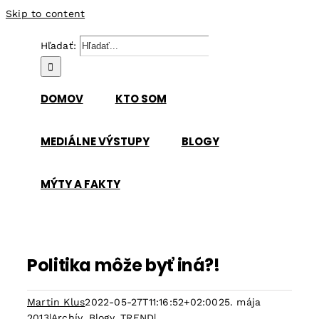
Skip to content
Hľadať:
DOMOV
KTO SOM
MEDIÁLNE VÝSTUPY
BLOGY
MÝTY A FAKTY
Politika môže byť iná?!
Martin Klus
2022-05-27T11:16:52+02:00
25. mája
2013
|
Archív
,
Blogy
,
TREND
|