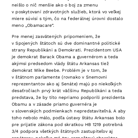
neišlo o nič menšie ako o boj za zmenu
v poskytovaní zdravotných služieb, ktorá vo veľkej
miere súvisí s tým, čo na federálnej úrovni dostalo
meno „Obamacare“.
Pre menej zasvätených pripomeniem, že
v Spojených štátoch sú dve dominantné politické
strany Republikáni a Demokrati. Prezidentom USA
je demokrat Barack Obama a guvernérom a teda
akýmsi predsedom vlády štátu Arkansas tiež
demokrat Mike Beebe. Problém je v tom, že
v štátnom parlamente (rovnako v Snemovni
reprezentantov ako aj Senáte) majú po niekoľkých
desaťročiach prvý krát väčšinu Republikáni a teda
predstava, že by títo nepriamo podporili prezidenta
Obamu a v zásade priamo guvernéra je
v slovenských podmienkach nepredstaviteľná. A aby
toho nebolo málo, podľa ústavy štátu Arkansas bolo
pre prijatie zákona pod skratkou HB 1219 potrebná
3/4 podpora všetkých štátnych zastupiteľov aj