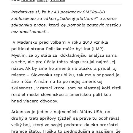
Predstavte si, že by 43 poslancov SMERu-SD
zahlasovalo za zákon „Ľudovej platformi“ o zmene
zákonníka práce, ktorá by pomohla zastaviť rastúcu
nezamestnanosť…
V Maďarsku pred voľbami v roku 2010 vznikla
politická strana Politika môže byť iná (LMP).
Myslím, že by stála za dôkladnejšiu analýzu sama
o sebe, ale pre účely tohto blogu zaujal najmä jej
názov. Ak by sme ho zmenili na otázku a pridali aj
miesto – Slovenskú republiku, tak moja odpoveď je,
áno môže. A mám na to po mojej americkej
skúsenosti, v rámci ktorej som na vlastnej koži zistil
rozdiel medzi slovenskou a americkou politikou
hneď viacero dôvodov.
Arkansas je jeden z najmenších štátov USA, no
druhý a tretí aprílový týždeň sa práve tu odohrával
veľký boj, ktorý vo svojej podstate ďaleko prerástol
hranice štátu. Trošku to zjednoduším a napíšem, že