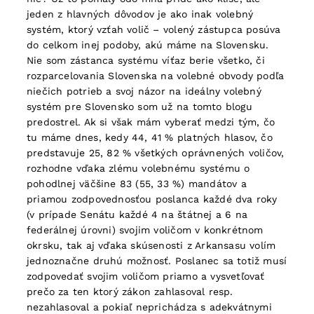
jeden z hlavných dôvodov je ako inak volebný
systém, ktorý vzťah volič – volený zástupca posúva
do celkom inej podoby, akú máme na Slovensku.
Nie som zástanca systému víťaz berie všetko, či
rozparcelovania Slovenska na volebné obvody podľa
niečich potrieb a svoj názor na ideálny volebný
systém pre Slovensko som už na tomto blogu
predostrel. Ak si však mám vyberať medzi tým, čo
tu máme dnes, kedy 44, 41 % platných hlasov, čo
predstavuje 25, 82 % všetkých oprávnených voličov,
rozhodne vďaka zlému volebnému systému o
pohodlnej väčšine 83 (55, 33 %) mandátov a
priamou zodpovednosťou poslanca každé dva roky
(v prípade Senátu každé 4 na štátnej a 6 na
federálnej úrovni) svojim voličom v konkrétnom
okrsku, tak aj vďaka skúsenosti z Arkansasu volím
jednoznačne druhú možnosť. Poslanec sa totiž musí
zodpovedať svojim voličom priamo a vysvetľovať
prečo za ten ktorý zákon zahlasoval resp.
nezahlasoval a pokiaľ neprichádza s adekvátnymi