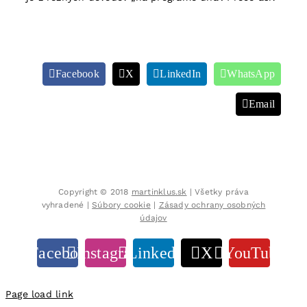
Facebook
X
LinkedIn
WhatsApp
Email
Copyright © 2018
martinklus.sk
| Všetky práva
vyhradené |
Súbory cookie
|
Zásady ochrany osobných
údajov
Facebook
Instagram
LinkedIn
X
YouTube
Page load link