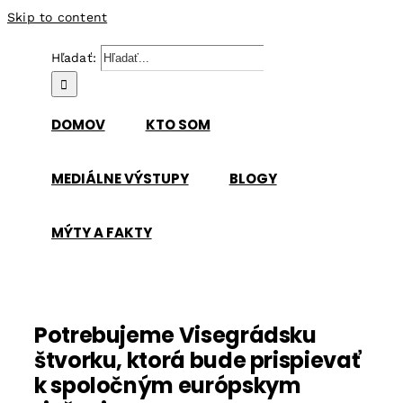
Skip to content
Hľadať:
DOMOV
KTO SOM
MEDIÁLNE VÝSTUPY
BLOGY
MÝTY A FAKTY
Potrebujeme Visegrádsku
štvorku, ktorá bude prispievať
k spoločným európskym