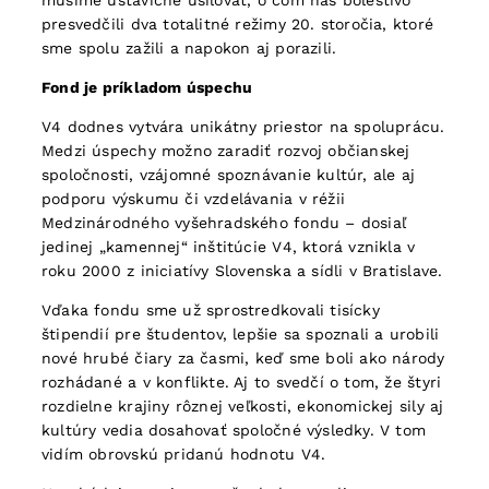
musíme ustavične usilovať, o čom nás bolestivo
presvedčili dva totalitné režimy 20. storočia, ktoré
sme spolu zažili a napokon aj porazili.
Fond je príkladom úspechu
V4 dodnes vytvára unikátny priestor na spoluprácu.
Medzi úspechy možno zaradiť rozvoj občianskej
spoločnosti, vzájomné spoznávanie kultúr, ale aj
podporu výskumu či vzdelávania v réžii
Medzinárodného vyšehradského fondu – dosiaľ
jedinej „kamennej“ inštitúcie V4, ktorá vznikla v
roku 2000 z iniciatívy Slovenska a sídli v Bratislave.
Vďaka fondu sme už sprostredkovali tisícky
štipendií pre študentov, lepšie sa spoznali a urobili
nové hrubé čiary za časmi, keď sme boli ako národy
rozhádané a v konflikte. Aj to svedčí o tom, že štyri
rozdielne krajiny rôznej veľkosti, ekonomickej sily aj
kultúry vedia dosahovať spoločné výsledky. V tom
vidím obrovskú pridanú hodnotu V4.