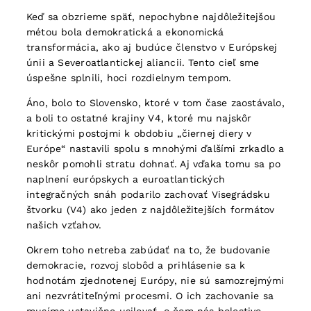
Keď sa obzrieme späť, nepochybne najdôležitejšou
métou bola demokratická a ekonomická
transformácia, ako aj budúce členstvo v Európskej
únii a Severoatlantickej aliancii. Tento cieľ sme
úspešne splnili, hoci rozdielnym tempom.
Áno, bolo to Slovensko, ktoré v tom čase zaostávalo,
a boli to ostatné krajiny V4, ktoré mu najskôr
kritickými postojmi k obdobiu „čiernej diery v
Európe“ nastavili spolu s mnohými ďalšími zrkadlo a
neskôr pomohli stratu dohnať. Aj vďaka tomu sa po
naplnení európskych a euroatlantických
integračných snáh podarilo zachovať Visegrádsku
štvorku (V4) ako jeden z najdôležitejších formátov
našich vzťahov.
Okrem toho netreba zabúdať na to, že budovanie
demokracie, rozvoj slobôd a prihlásenie sa k
hodnotám zjednotenej Európy, nie sú samozrejmými
ani nezvrátiteľnými procesmi. O ich zachovanie sa