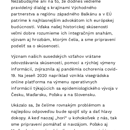
Nezabúdajme ani na to, že dodnes vedieme
pravidelný dialóg s krajinami Východného
partnerstva a regiónu západného Balkánu a v EÚ
patríme k najhlasnejším advokátom ich európskej
budúcnosti. Vďaka našej historickej skúsenosti
veľmi dobre rozumieme ich integračným snahám,
výzvam aj hrozbám, ktorým čelia, a sme pripravení
podeliť sa o skúsenosti.
Význam našich susedských vzťahov vrátane
odovzdávania skúseností, pomoci a rýchlej výmeny
informácií, zvýraznila aj pandémia ochorenia covid-
19. Na jeseň 2020 napríklad vznikla visegrádska
online platforma na výmenu operatívnych
informácií týkajúcich sa epidemiologického vývoja v
Česku, Maďarsku, Poľsku a na Slovensku.
Ukázalo sa, že čelíme rovnakým problémom a
najlepšou odpoveďou bude spojiť sily a dať hlavy
dokopy. A keď naozaj „horí“ u kohokoľvek z nás, tak
sme pripravení pomáhať si navzájom. Poľsko aj