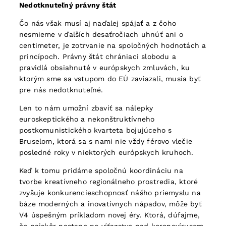
Nedotknuteľný právny štát
Čo nás však musí aj naďalej spájať a z čoho
nesmieme v ďalších desaťročiach uhnúť ani o
centimeter, je zotrvanie na spoločných hodnotách a
princípoch. Právny štát chrániaci slobodu a
pravidlá obsiahnuté v európskych zmluvách, ku
ktorým sme sa vstupom do EÚ zaviazali, musia byť
pre nás nedotknuteľné.
Len to nám umožní zbaviť sa nálepky
euroskeptického a nekonštruktívneho
postkomunistického kvarteta bojujúceho s
Bruselom, ktorá sa s nami nie vždy férovo vlečie
posledné roky v niektorých európskych kruhoch.
Keď k tomu pridáme spoločnú koordináciu na
tvorbe kreatívneho regionálneho prostredia, ktoré
zvyšuje konkurencieschopnosť nášho priemyslu na
báze moderných a inovatívnych nápadov, môže byť
V4 úspešným príkladom novej éry. Ktorá, dúfajme,