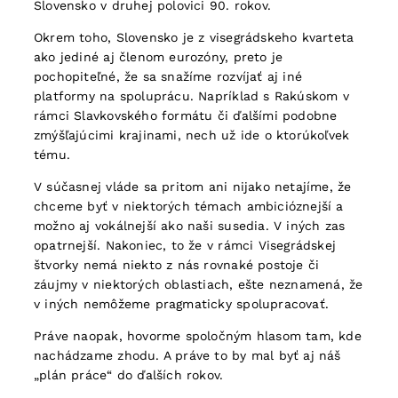
Slovensko v druhej polovici 90. rokov.
Okrem toho, Slovensko je z visegrádskeho kvarteta
ako jediné aj členom eurozóny, preto je
pochopiteľné, že sa snažíme rozvíjať aj iné
platformy na spoluprácu. Napríklad s Rakúskom v
rámci Slavkovského formátu či ďalšími podobne
zmýšľajúcimi krajinami, nech už ide o ktorúkoľvek
tému.
V súčasnej vláde sa pritom ani nijako netajíme, že
chceme byť v niektorých témach ambicióznejší a
možno aj vokálnejší ako naši susedia. V iných zas
opatrnejší. Nakoniec, to že v rámci Visegrádskej
štvorky nemá niekto z nás rovnaké postoje či
záujmy v niektorých oblastiach, ešte neznamená, že
v iných nemôžeme pragmaticky spolupracovať.
Práve naopak, hovorme spoločným hlasom tam, kde
nachádzame zhodu. A práve to by mal byť aj náš
„plán práce“ do ďalších rokov.