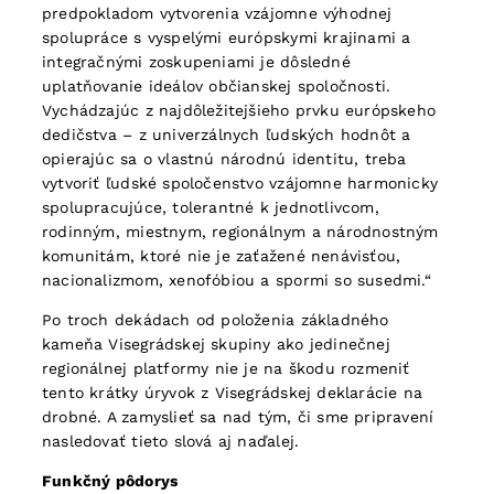
predpokladom vytvorenia vzájomne výhodnej
spolupráce s vyspelými európskymi krajinami a
integračnými zoskupeniami je dôsledné
uplatňovanie ideálov občianskej spoločnosti.
Vychádzajúc z najdôležitejšieho prvku európskeho
dedičstva – z univerzálnych ľudských hodnôt a
opierajúc sa o vlastnú národnú identitu, treba
vytvoriť ľudské spoločenstvo vzájomne harmonicky
spolupracujúce, tolerantné k jednotlivcom,
rodinným, miestnym, regionálnym a národnostným
komunitám, ktoré nie je zaťažené nenávisťou,
nacionalizmom, xenofóbiou a spormi so susedmi.“
Po troch dekádach od položenia základného
kameňa Visegrádskej skupiny ako jedinečnej
regionálnej platformy nie je na škodu rozmeniť
tento krátky úryvok z Visegrádskej deklarácie na
drobné. A zamyslieť sa nad tým, či sme pripravení
nasledovať tieto slová aj naďalej.
Funkčný pôdorys