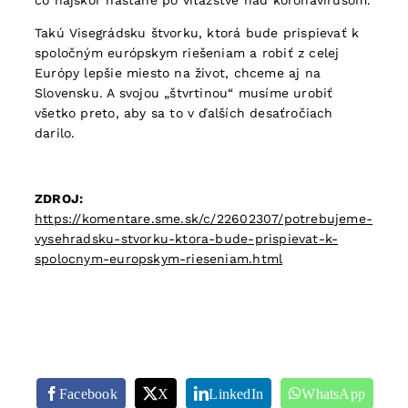
čo najskôr nastane po víťazstve nad koronavírusom.
Takú Visegrádsku štvorku, ktorá bude prispievať k
spoločným európskym riešeniam a robiť z celej
Európy lepšie miesto na život, chceme aj na
Slovensku. A svojou „štvrtinou“ musíme urobiť
všetko preto, aby sa to v ďalších desaťročiach
darilo.
ZDROJ:
https://komentare.sme.sk/c/22602307/potrebujeme-
vysehradsku-stvorku-ktora-bude-prispievat-k-
spolocnym-europskym-rieseniam.html
Facebook
X
LinkedIn
WhatsApp