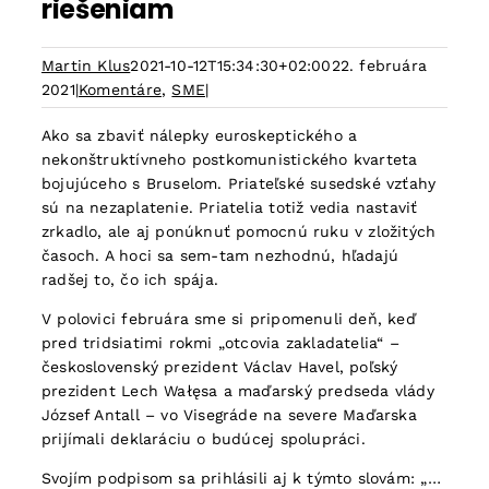
riešeniam
Martin Klus
2021-10-12T15:34:30+02:00
22. februára
2021
|
Komentáre
,
SME
|
Ako sa zbaviť nálepky euroskeptického a
nekonštruktívneho postkomunistického kvarteta
bojujúceho s Bruselom. Priateľské susedské vzťahy
sú na nezaplatenie. Priatelia totiž vedia nastaviť
zrkadlo, ale aj ponúknuť pomocnú ruku v zložitých
časoch. A hoci sa sem-tam nezhodnú, hľadajú
radšej to, čo ich spája.
V polovici februára sme si pripomenuli deň, keď
pred tridsiatimi rokmi „otcovia zakladatelia“ –
československý prezident Václav Havel, poľský
prezident Lech Wałęsa a maďarský predseda vlády
József Antall – vo Visegráde na severe Maďarska
prijímali deklaráciu o budúcej spolupráci.
Svojím podpisom sa prihlásili aj k týmto slovám: „…