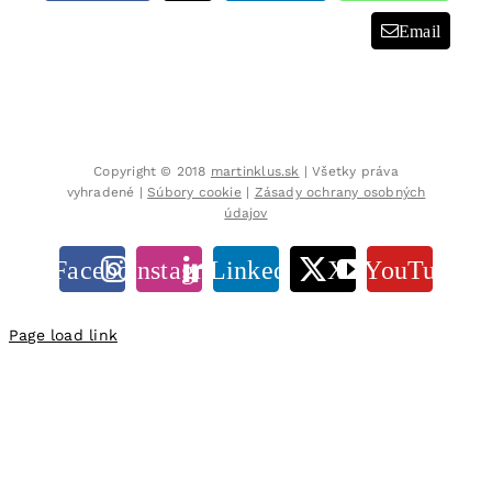
Email
Copyright © 2018
martinklus.sk
| Všetky práva
vyhradené |
Súbory cookie
|
Zásady ochrany osobných
údajov
Facebook
Instagram
LinkedIn
X
YouTube
Page load link