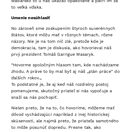
Maďarsko to u nás ukázali opakovane a patrí im za
to veľká vďaka.
Umenie nesúhlasiť
No zároveň sme zoskupením štyroch suverénnych
štátov, ktoré môžu mať v rôznych témach, rôzne
názory. Nie je na tom nič zlé, pretože kde je
demokracia, tam je diskusia, ako hovorieval náš
prvý prezident Tomáš Garrigue Masaryk.
“Hovorme spoločným hlasom tam, kde nachádzame
zhodu. A práve to by mal byť aj náš „plán práce“ do
ďalších rokov.„
To podstatné je, že aj keď náš rozdielny postoj
pomenujeme, skutočný priateľ si nás vypočuje a
snaží sa nás pochopiť.
Nielen preto, že na to, čo hovoríme, môžeme mať
dôvod vychádzajúci napríklad z inej historickej
skúsenosti, ale najmä preto, že priateľa samotného
to môže posunúť dopredu. Presne tak, ako