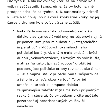
išlo tých 8 % hlasov voličov, ktorí sa na prvom kole
voľby nezúčastnili. Samozrejme, že by bolo naivné
predpokladať, že sa týchto 19 % automaticky priradí
k Ivete Radičovej, no niektoré konkrétne kroky, by jej
šance v druhom kole voľby výrazne zvýšili:
Iveta Radičová sa mala od samého začiatku
ďaleko viac vymedziť voči svojmu súperovi najmä
pripomenutím jeho minulosti a „kategorického
imperatívu“ v kľúčových okamihoch jeho
politickej kariéry. Ak s tým mala problém kvôli
duchu „nekonfrontácie“, s ktorým do volieb išla,
mali za ňu túto „špinavú robotu“ urobiť jej
podporujúce politické strany rovnako, ako Smer
– SD a najmä SNS v prípade Ivana Gašparoviča
a jeho hry „maďarskou kartou“. To by jej
umožnilo, urobiť z kampane ďaleko
zaujímavejšiu záležitosť (najmä kvôli prípadným
reakciám súpera), čo by celkom určite upútalo
pozornosť aj nerozhodnutých voličov či
nevoličov.