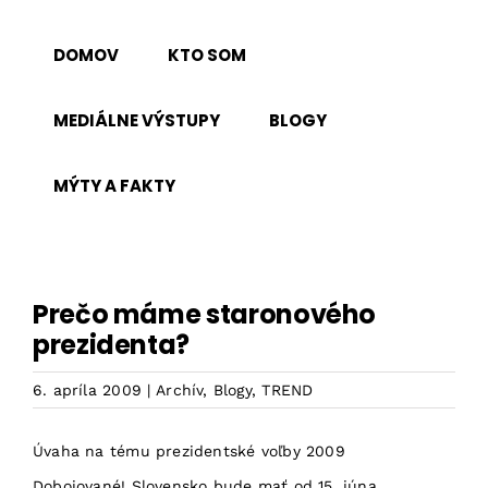
Skip
to
DOMOV
KTO SOM
content
MEDIÁLNE VÝSTUPY
BLOGY
MÝTY A FAKTY
Prečo máme staronového
prezidenta?
6. apríla 2009
|
Archív
,
Blogy
,
TREND
Úvaha na tému prezidentské voľby 2009
Dobojované! Slovensko bude mať od 15. júna