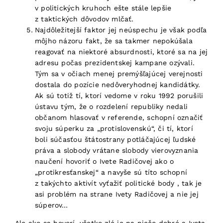
v politických kruhoch ešte stále lepšie
z taktických dôvodov mlčať.
Najdôležitejší faktor jej neúspechu je však podľa
môjho názoru fakt, že sa takmer nepokúšala
reagovať na niektoré absurdnosti, ktoré sa na jej
adresu počas prezidentskej kampane ozývali.
Tým sa v očiach menej premýšľajúcej verejnosti
dostala do pozície nedôveryhodnej kandidátky.
Ak sú totiž tí, ktorí vedome v roku 1992 porušili
ústavu tým, že o rozdelení republiky nedali
občanom hlasovať v referende, schopní označiť
svoju súperku za „protislovenskú“, či tí, ktorí
boli súčasťou štátostrany potláčajúcej ľudské
práva a slobody vrátane slobody vierovyznania
naučení hovoriť o Ivete Radičovej ako o
„protikresťanskej“ a navyše sú títo schopní
z takýchto aktivít vyťažiť politické body , tak je
asi problém na strane Ivety Radičovej a nie jej
súperov…