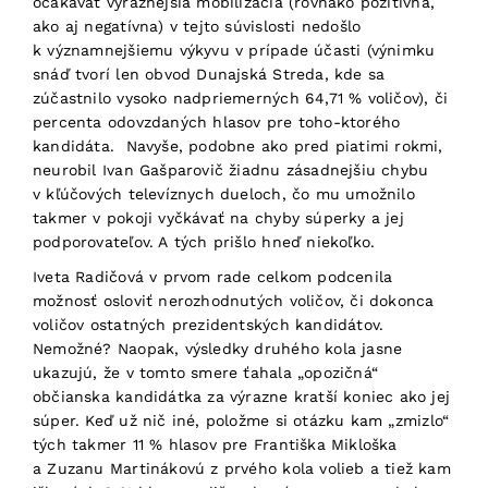
očakávať výraznejšia mobilizácia (rovnako pozitívna,
ako aj negatívna) v tejto súvislosti nedošlo
k významnejšiemu výkyvu v prípade účasti (výnimku
snáď tvorí len obvod Dunajská Streda, kde sa
zúčastnilo vysoko nadpriemerných 64,71 % voličov), či
percenta odovzdaných hlasov pre toho-ktorého
kandidáta. Navyše, podobne ako pred piatimi rokmi,
neurobil Ivan Gašparovič žiadnu zásadnejšiu chybu
v kľúčových televíznych dueloch, čo mu umožnilo
takmer v pokoji vyčkávať na chyby súperky a jej
podporovateľov. A tých prišlo hneď niekoľko.
Iveta Radičová v prvom rade celkom podcenila
možnosť osloviť nerozhodnutých voličov, či dokonca
voličov ostatných prezidentských kandidátov.
Nemožné? Naopak, výsledky druhého kola jasne
ukazujú, že v tomto smere ťahala „opozičná“
občianska kandidátka za výrazne kratší koniec ako jej
súper. Keď už nič iné, položme si otázku kam „zmizlo“
tých takmer 11 % hlasov pre Františka Mikloška
a Zuzanu Martinákovú z prvého kola volieb a tiež kam