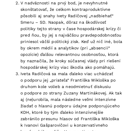
V nadväznosti na prvý bod, je nevyhnutné
skonštatovať, že celkom kontraproduktívne
pôsobili aj snahy Ivety Radičovej „nadbiehať“
Smeru – SD. Naopak, dôraz na škodlivosť
politiky tejto strany v čase hospodárskej krízy či
pred ňou, by jej s najväčšou pravdepodobnosťou
priniesol väčší politický zisk. Keď už nič iné, bola
by okrem médií a analytikov (pri „absencii“
opozície) ďalšou relevantnou osobnosťou, ktorá
by naznačila, že kroky súčasnej vlády pri riešení
hospodárskej krízy viac škodia ako pomáhajú.
Iveta Radičová sa mala ďaleko viac uchádzať
o podporu jej „priateľa“ Františka Mikloška po
druhom kole volieb a neodmietnuť diskusiu
o podpore zo strany Zuzany Martinákovej. Ak tak
aj (ne)urobila, mala následne veľmi intenzívne
žiadať o hlasnú podporu údajne podporujúceho
KDH, ktoré by tým ďaleko intenzívnejšie
zabránilo presunu hlasov od Františka Mikloška
k Ivanovi Gašparovičovi u konzervatívneho