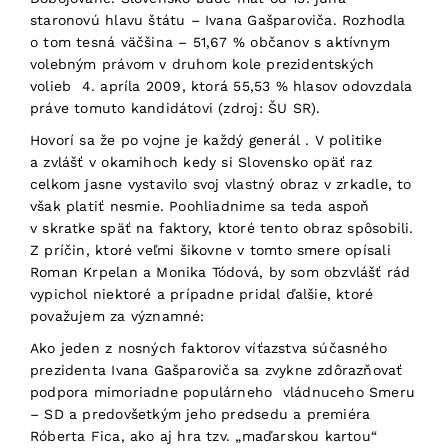
staronovú hlavu štátu – Ivana Gašparoviča. Rozhodla
o tom tesná väčšina – 51,67 % občanov s aktívnym
volebným právom v druhom kole prezidentských
volieb 4. apríla 2009, ktorá 55,53 % hlasov odovzdala
práve tomuto kandidátovi (zdroj: ŠU SR).
Hovorí sa že po vojne je každý generál . V politike
a zvlášť v okamihoch kedy si Slovensko opäť raz
celkom jasne vystavilo svoj vlastný obraz v zrkadle, to
však platiť nesmie. Poohliadnime sa teda aspoň
v skratke späť na faktory, ktoré tento obraz spôsobili.
Z príčin, ktoré veľmi šikovne v tomto smere opísali
Roman Krpelan a Monika Tódová, by som obzvlášť rád
vypichol niektoré a prípadne pridal ďalšie, ktoré
považujem za významné:
Ako jeden z nosných faktorov víťazstva súčasného
prezidenta Ivana Gašparoviča sa zvykne zdôrazňovať
podpora mimoriadne populárneho vládnuceho Smeru
– SD a predovšetkým jeho predsedu a premiéra
Róberta Fica, ako aj hra tzv. „maďarskou kartou“