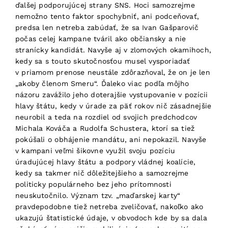
ďalšej podporujúcej strany SNS. Hoci samozrejme
nemožno tento faktor spochybniť, ani podceňovať,
predsa len netreba zabúdať, že sa Ivan Gašparovič
počas celej kampane tváril ako občiansky a nie
stranícky kandidát. Navyše aj v zlomových okamihoch,
kedy sa s touto skutočnosťou musel vysporiadať
v priamom prenose neustále zdôrazňoval, že on je len
„akoby členom Smeru“. Ďaleko viac podľa môjho
názoru zavážilo jeho doterajšie vystupovanie v pozícii
hlavy štátu, kedy v úrade za päť rokov nič zásadnejšie
neurobil a teda na rozdiel od svojich predchodcov
Michala Kováča a Rudolfa Schustera, ktorí sa tiež
pokúšali o obhájenie mandátu, ani nepokazil. Navyše
v kampani veľmi šikovne využil svoju pozíciu
úradujúcej hlavy štátu a podpory vládnej koalície,
kedy sa takmer nič dôležitejšieho a samozrejme
politicky populárneho bez jeho prítomnosti
neuskutočnilo. Význam tzv. „maďarskej karty“
pravdepodobne tiež netreba zveličovať, nakoľko ako
ukazujú štatistické údaje, v obvodoch kde by sa dala