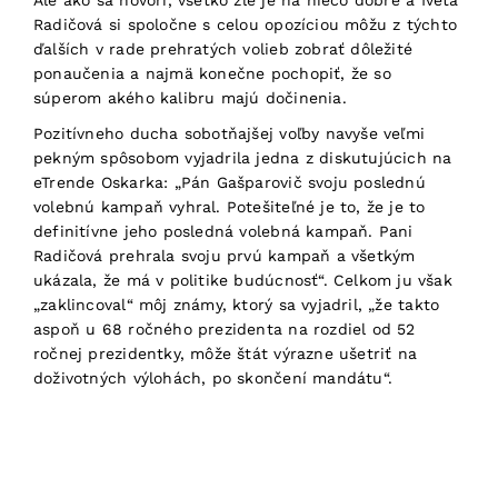
Ale ako sa hovorí, všetko zlé je na niečo dobré a Iveta
Radičová si spoločne s celou opozíciou môžu z týchto
ďalších v rade prehratých volieb zobrať dôležité
ponaučenia a najmä konečne pochopiť, že so
súperom akého kalibru majú dočinenia.
Pozitívneho ducha sobotňajšej voľby navyše veľmi
pekným spôsobom vyjadrila jedna z diskutujúcich na
eTrende Oskarka: „Pán Gašparovič svoju poslednú
volebnú kampaň vyhral. Potešiteľné je to, že je to
definitívne jeho posledná volebná kampaň. Pani
Radičová prehrala svoju prvú kampaň a všetkým
ukázala, že má v politike budúcnosť“. Celkom ju však
„zaklincoval“ môj známy, ktorý sa vyjadril, „že takto
aspoň u 68 ročného prezidenta na rozdiel od 52
ročnej prezidentky, môže štát výrazne ušetriť na
doživotných výlohách, po skončení mandátu“.