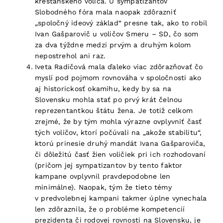
kresťanského voliča. U sympatizantov
Slobodného fóra mala naopak zdôrazniť
„spoločný ideový základ“ presne tak, ako to robil
Ivan Gašparovič u voličov Smeru – SD, čo som
za dva týždne medzi prvým a druhým kolom
nepostrehol ani raz.
Iveta Radičová mala ďaleko viac zdôrazňovať čo
myslí pod pojmom rovnováha v spoločnosti ako
aj historickosť okamihu, kedy by sa na
Slovensku mohla stať po prvý krát čelnou
reprezentantkou štátu žena. Je totiž celkom
zrejmé, že by tým mohla výrazne ovplyvniť časť
tých voličov, ktorí počúvali na „akože stabilitu“,
ktorú prinesie druhý mandát Ivana Gašparoviča,
či dôležitú časť žien voličiek pri ich rozhodovaní
(pričom jej sympatizantov by tento faktor
kampane ovplyvnil pravdepodobne len
minimálne). Naopak, tým že tieto témy
v predvolebnej kampani takmer úplne vynechala
len zdôraznila, že o probléme kompetencií
prezidenta či rodovej rovnosti na Slovensku, je