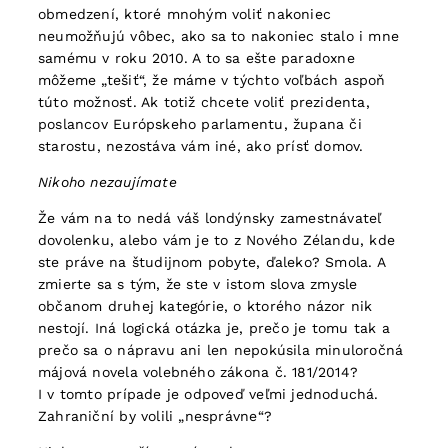
obmedzení, ktoré mnohým voliť nakoniec
neumožňujú vôbec, ako sa to nakoniec stalo i mne
samému v roku 2010. A to sa ešte paradoxne
môžeme „tešiť“, že máme v týchto voľbách aspoň
túto možnosť. Ak totiž chcete voliť prezidenta,
poslancov Európskeho parlamentu, župana či
starostu, nezostáva vám iné, ako prísť domov.
Nikoho nezaujímate
Že vám na to nedá váš londýnsky zamestnávateľ
dovolenku, alebo vám je to z Nového Zélandu, kde
ste práve na študijnom pobyte, ďaleko? Smola. A
zmierte sa s tým, že ste v istom slova zmysle
občanom druhej kategórie, o ktorého názor nik
nestojí. Iná logická otázka je, prečo je tomu tak a
prečo sa o nápravu ani len nepokúsila minuloročná
májová novela volebného zákona č. 181/2014?
I v tomto prípade je odpoveď veľmi jednoduchá.
Zahraniční by volili „nesprávne“?