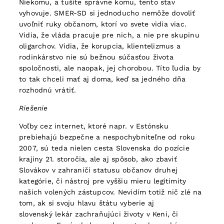
Niekomu, a tušíte správne komu, tento stav
vyhovuje. SMER-SD si jednoducho nemôže dovoliť
uvoľniť ruky občanom, ktorí vo svete vidia viac.
Vidia, že vláda pracuje pre nich, a nie pre skupinu
oligarchov. Vidia, že korupcia, klientelizmus a
rodinkárstvo nie sú bežnou súčasťou života
spoločnosti, ale naopak, jej chorobou. Títo ľudia by
to tak chceli mať aj doma, keď sa jedného dňa
rozhodnú vrátiť.
Riešenie
Voľby cez internet, ktoré napr. v Estónsku
prebiehajú bezpečne a nespochybniteľne od roku
2007, sú teda nielen cesta Slovenska do pozície
krajiny 21. storočia, ale aj spôsob, ako zbaviť
Slovákov v zahraničí statusu občanov druhej
kategórie, či nástroj pre vyššiu mieru legitimity
našich volených zástupcov. Nevidím totiž nič zlé na
tom, ak si svoju hlavu štátu vyberie aj
slovenský lekár zachraňujúci životy v Keni, či