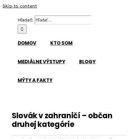
Skip to content
Hľadať:
DOMOV
KTO SOM
MEDIÁLNE VÝSTUPY
BLOGY
MÝTY A FAKTY
Slovák v zahraničí – občan
druhej kategórie