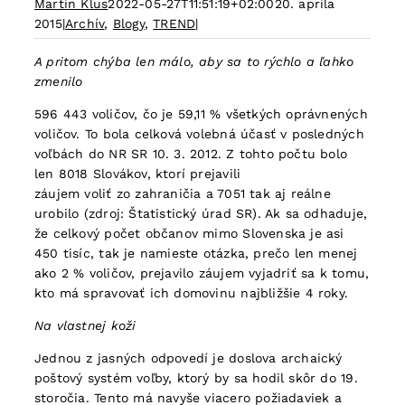
Martin Klus
2022-05-27T11:51:19+02:00
20. apríla
2015
|
Archív
,
Blogy
,
TREND
|
A pritom chýba len málo, aby sa to rýchlo a ľahko
zmenilo
596 443 voličov, čo je 59,11 % všetkých oprávnených
voličov. To bola celková volebná účasť v posledných
voľbách do NR SR 10. 3. 2012. Z tohto počtu bolo
len 8018 Slovákov, ktorí prejavili
záujem voliť zo zahraničia a 7051 tak aj reálne
urobilo (zdroj: Štatistický úrad SR). Ak sa odhaduje,
že celkový počet občanov mimo Slovenska je asi
450 tisíc, tak je namieste otázka, prečo len menej
ako 2 % voličov, prejavilo záujem vyjadriť sa k tomu,
kto má spravovať ich domovinu najbližšie 4 roky.
Na vlastnej koži
Jednou z jasných odpovedí je doslova archaický
poštový systém voľby, ktorý by sa hodil skôr do 19.
storočia. Tento má navyše viacero požiadaviek a