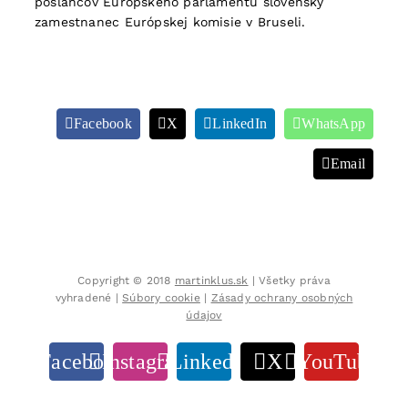
poslancov Európskeho parlamentu slovenský
zamestnanec Európskej komisie v Bruseli.
Facebook
X
LinkedIn
WhatsApp
Email
Copyright © 2018
martinklus.sk
| Všetky práva
vyhradené |
Súbory cookie
|
Zásady ochrany osobných
údajov
Facebook
Instagram
LinkedIn
X
YouTube