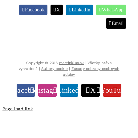
Facebook
X
LinkedIn
WhatsApp
Email
Copyright © 2018
martinklus.sk
| Všetky práva
vyhradené |
Súbory cookie
|
Zásady ochrany osobných
údajov
Facebook
Instagram
LinkedIn
X
YouTube
Page load link