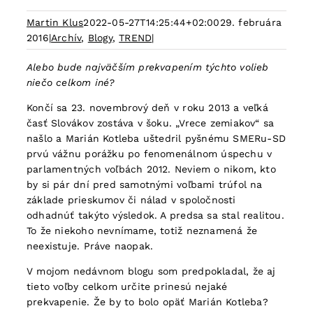
Martin Klus
2022-05-27T14:25:44+02:00
29. februára
2016
|
Archív
,
Blogy
,
TREND
|
Alebo bude najväčším prekvapením týchto volieb
niečo celkom iné?
Končí sa 23. novembrový deň v roku 2013 a veľká
časť Slovákov zostáva v šoku. „Vrece zemiakov“ sa
našlo a Marián Kotleba uštedril pyšnému SMERu-SD
prvú vážnu porážku po fenomenálnom úspechu v
parlamentných voľbách 2012. Neviem o nikom, kto
by si pár dní pred samotnými voľbami trúfol na
základe prieskumov či nálad v spoločnosti
odhadnúť takýto výsledok. A predsa sa stal realitou.
To že niekoho nevnímame, totiž neznamená že
neexistuje. Práve naopak.
V mojom nedávnom blogu som predpokladal, že aj
tieto voľby celkom určite prinesú nejaké
prekvapenie. Že by to bolo opäť Marián Kotleba?