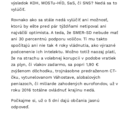
výsledok KDH, MOSTu-HÍD, SaS, či SNS? Nedá sa to
vylúčiť.
Rovnako ako sa stále nedá vylúčiť ani možnosť,
ktorú by ešte pred pár týždňami netipoval ani
najväčší optimista. A teda, že SMER-SD nebude mať
ani 30 percentnú podporu voličov. Tí mu takto
spočítajú ani nie tak 4 roky vládnutia, ako výrazné
podcenenie ich intelektu. Možno totiž naozaj platí,
že na strachu a volebnej korupcii v podobe vratiek
za plyn, či vlakov zadarmo, sa popri 1,90 €
zvýšenom dôchodku, trojnásobne predraženom CT-
čku, vytunelovanom Váhostave, alobalových
peniazoch, či miliarde zahodených eurofondov, už v
roku 2016 totálne ovládnuť krajinu nedá.
Počkajme si, už o 5 dní dajú občania jasnú
odpoveď.