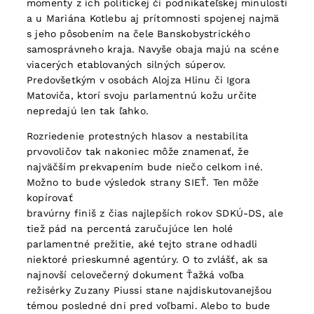
momenty z ich politickej či podnikateľskej minulosti
a u Mariána Kotlebu aj prítomnosti spojenej najmä
s jeho pôsobením na čele Banskobystrického
samosprávneho kraja. Navyše obaja majú na scéne
viacerých etablovaných silných súperov.
Predovšetkým v osobách Alojza Hlinu či Igora
Matoviča, ktorí svoju parlamentnú kožu určite
nepredajú len tak ľahko.
Rozriedenie protestných hlasov a nestabilita
prvovoličov tak nakoniec môže znamenať, že
najväčším prekvapením bude niečo celkom iné.
Možno to bude výsledok strany SIEŤ. Ten môže
kopírovať
bravúrny finiš z čias najlepších rokov SDKÚ-DS, ale
tiež pád na percentá zaručujúce len holé
parlamentné prežitie, aké tejto strane odhadli
niektoré prieskumné agentúry. O to zvlášť, ak sa
najnovší celovečerný dokument Ťažká voľba
režisérky Zuzany Piussi stane najdiskutovanejšou
témou posledné dni pred voľbami. Alebo to bude