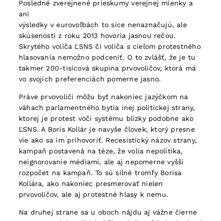
Posledné zverejnené prieskumy verejnej mienky a
ani
výsledky v eurovoľbách to síce nenaznačujú, ale
skúsenosti z roku 2013 hovoria jasnou rečou.
Skrytého voliča ĽSNS či voliča s cieľom protestného
hlasovania nemožno podceniť. O to zvlášť, že je tu
takmer 200-tisícová skupina prvovoličov, ktorá má
vo svojich preferenciách pomerne jasno.
Práve prvovoliči môžu byť nakoniec jazýčkom na
váhach parlamentného bytia inej politickej strany,
ktorej je protest voči systému blízky podobne ako
ĽSNS. A Boris Kollár je navyše človek, ktorý presne
vie ako sa im prihovoriť. Recesistický názov strany,
kampaň postavená na téze, že volia nepolitika,
neignorovanie médiami, ale aj nepomerne vyšší
rozpočet na kampaň. To sú silné tromfy Borisa
Kollára, ako nakoniec presmerovať nielen
prvovoličov, ale aj protestné hlasy k nemu.
Na druhej strane sa u oboch nájdu aj vážne čierne