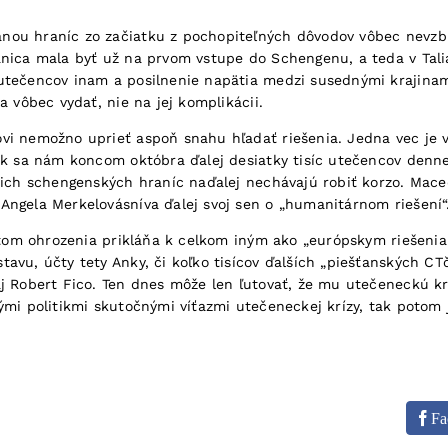
nou hraníc zo začiatku z pochopiteľných dôvodov vôbec nevzb
anica mala byť už na prvom vstupe do Schengenu, a teda v Tali
 utečencov inam a posilnenie napätia medzi susednými krajina
a vôbec vydať, nie na jej komplikácii.
i nemožno uprieť aspoň snahu hľadať riešenia. Jedna vec je vš
tak sa nám koncom októbra ďalej desiatky tisíc utečencov denn
jich schengenských hraníc naďalej nechávajú robiť korzo. Mace
Angela Merkelovásníva ďalej svoj sen o „humanitárnom riešení“
citom ohrozenia prikláňa k celkom iným ako „európskym riešenia
avu, účty tety Anky, či koľko tisícov ďalších „piešťanských C
aj Robert Fico. Ten dnes môže len ľutovať, že mu utečeneckú k
ými politikmi skutočnými víťazmi utečeneckej krízy, tak potom 
Fa