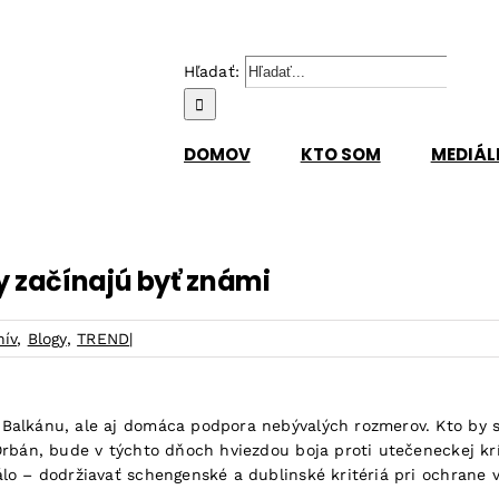
Hľadať:
DOMOV
KTO SOM
MEDIÁL
zy začínajú byť známi
hív
,
Blogy
,
TREND
|
 Balkánu, ale aj domáca podpora nebývalých rozmerov. Kto by s
Orbán, bude v týchto dňoch hviezdou boja proti utečeneckej kr
lo – dodržiavať schengenské a dublinské kritériá pri ochrane 