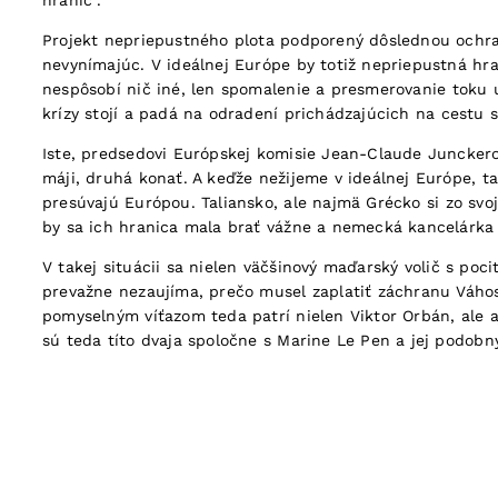
hraníc“.
Projekt nepriepustného plota podporený dôslednou ochra
nevynímajúc. V ideálnej Európe by totiž nepriepustná hr
nespôsobí nič iné, len spomalenie a presmerovanie toku
krízy stojí a padá na odradení prichádzajúcich na cestu s
Iste, predsedovi Európskej komisie Jean-Claude Junckerov
máji, druhá konať. A keďže nežijeme v ideálnej Európe, 
presúvajú Európou. Taliansko, ale najmä Grécko si zo svo
by sa ich hranica mala brať vážne a nemecká kancelárka 
V takej situácii sa nielen väčšinový maďarský volič s po
prevažne nezaujíma, prečo musel zaplatiť záchranu Váhost
pomyselným víťazom teda patrí nielen Viktor Orbán, ale 
sú teda títo dvaja spoločne s Marine Le Pen a jej podobn