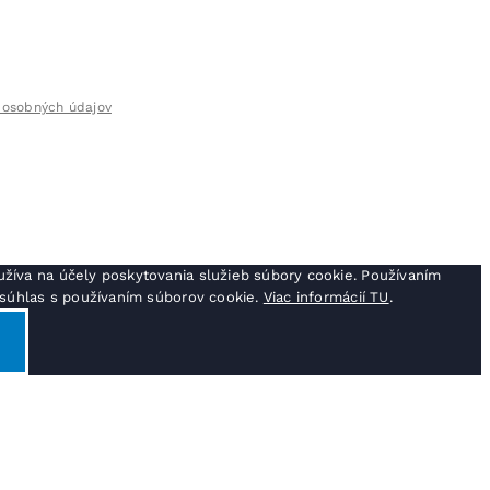
 osobných údajov
žíva na účely poskytovania služieb súbory cookie. Používaním
j súhlas s používaním súborov cookie.
Viac informácií TU
.