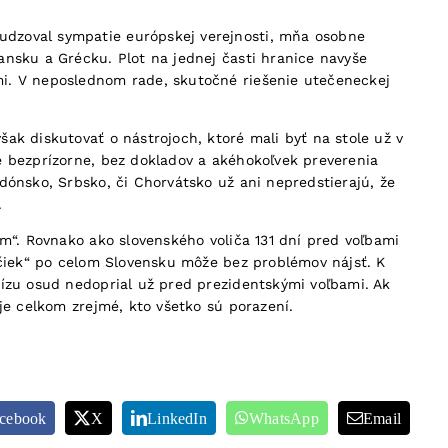
udzoval sympatie európskej verejnosti, mňa osobne
ansku a Grécku. Plot na jednej časti hranice navyše
mi. V neposlednom rade, skutočné riešenie utečeneckej
ak diskutovať o nástrojoch, ktoré mali byť na stole už v
e bezprízorne, bez dokladov a akéhokoľvek preverenia
dónsko, Srbsko, či Chorvátsko už ani nepredstierajú, že
.
m“. Rovnako ako slovenského voliča 131 dní pred voľbami
Tčiek“ po celom Slovensku môže bez problémov nájsť. K
rízu osud nedoprial už pred prezidentskými voľbami. Ak
je celkom zrejmé, kto všetko sú porazení.
cebook
X
LinkedIn
WhatsApp
Email