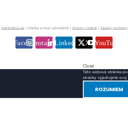
8
martinklus.sk
| Všetky práva vyhradené |
Súbory cookie
|
Zásady ochrany
Facebook
Instagram
LinkedIn
X
YouTube
Close
Táto webová stránka pou
stránky vyjadrujete svo
ROZUMIEM