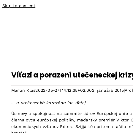
Skip to content
Víťazi a porazení utečeneckej krí
Martin Klus
2022-05-27T14:12:35+02:00
2. januára 2015
|
Arc
… a utečenecká karavána ide ďalej
Úsmevy a spokojnosť na summite lídrov Európskej únie a
čierna ovca európskej politiky, maďarský premiér Viktor 
ekonomických vzťahov Pétera Szijjártóa pritom stačilo má