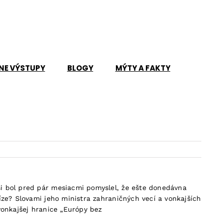
NE VÝSTUPY
BLOGY
MÝTY A FAKTY
i bol pred pár mesiacmi pomyslel, že ešte donedávna
íze? Slovami jeho ministra zahraničných vecí a vonkajších
vonkajšej hranice „Európy bez